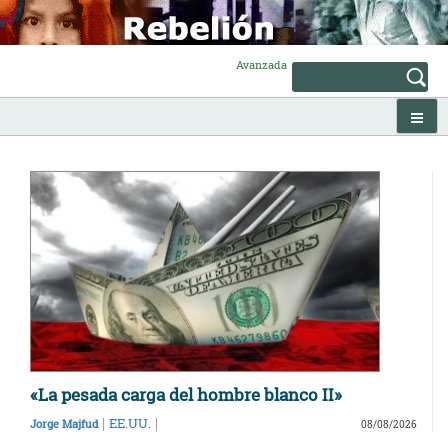
Skip
to
content
Avanzada
«La pesada carga del hombre blanco II»
|
|
EE.UU.
Jorge Majfud
08/08/2026