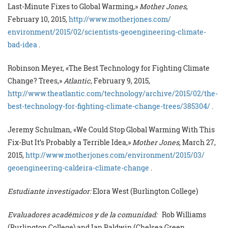
Last-Minute Fixes to Global Warming,»
Mother Jones
,
February 10, 2015,
http://www.motherjones.com/
environment/2015/02/
scientists-geoengineering-
climate-
bad-idea
.
Robinson Meyer, «The Best Technology for Fighting Climate
Change? Trees,»
Atlantic
, February 9, 2015,
http://www.theatlantic.com/
technology/archive/2015/02/
the-
best-technology-for-
fighting-climate-change-trees/
385304/
.
Jeremy Schulman, «We Could Stop Global Warming With This
Fix-But It’s Probably a Terrible Idea,»
Mother Jones
, March 27,
2015,
http://www.motherjones.com/
environment/2015/03/
geoengineering-caldeira-
climate-change
.
Estudiante investigador:
Elora West (Burlington College)
Evaluadores académicos y de la comunidad:
Rob Williams
(Burlington College) and Ian Baldwin (Chelsea Green