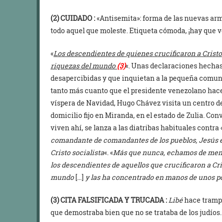
(2)
CUIDADO :
«Antisemita»: forma de las nuevas ar
todo aquel que moleste. Etiqueta cómoda, ¡hay que ve
«
Los descendientes de quienes crucificaron a Cristo.
riquezas del mundo
(3)
«. Unas declaraciones hechas
desapercibidas y que inquietan a la pequeña comunid
tanto más cuanto que el presidente venezolano hace
víspera de Navidad, Hugo Chávez visita un centro d
domicilio fijo en Miranda, en el estado de Zulia. Con
viven ahí, se lanza a las diatribas habituales contra 
comandante de comandantes de los pueblos, Jesús e
Cristo socialista
«. «
Más que nunca, echamos de men
los descendientes de aquellos que crucificaron a Cr
mundo
[…]
y las ha concentrado en manos de unos p
(3)
CITA FALSIFICADA Y TRUCADA :
Libé
hace trampa
que demostraba bien que no se trataba de los judíos.