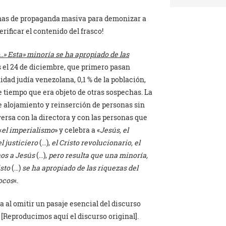
mas de propaganda masiva para demonizar a
rificar el contenido del frasco!
.» Esta» minoría se ha apropiado de las
 el 24 de diciembre, que primero pasan
ad judía venezolana, 0,1 % de la población,
 tiempo que era objeto de otras sospechas. La
e alojamiento y reinserción de personas sin
versa con la directora y con las personas que
«
el imperialismo
» y celebra a «
Jesús, el
l justiciero
(…),
el Cristo revolucionario, el
os a Jesús
(…),
pero resulta que una minoría,
isto
(…)
se ha apropiado de las riquezas del
ocos
«.
 al omitir un pasaje esencial del discurso
 [Reproducimos aquí el discurso original].