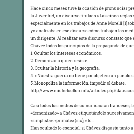
Hace cinco meses tuve la ocasión de pronunciar pr
la Juventud, un discurso titulado » Las cinco reglas
especialmente en los trabajos de Anne Morelli [1]so
yo analizaba en ese discurso cómo trabajan los me
un dirigente. Al realizar este discurso constato que
Chávez todos los principios de la propaganda de gue
1. Ocultar los intereses económicos.
2. Demonizar a quien resiste.
3. Ocultar la historia y la geografía.
4. » Nuestra guerra no tiene por objetivo un pueblo s
5. Monopoliza la información, impedir el debate.
http://www.michelcollon.info/articles.php?dateacc
Casi todos los medios de comunicación franceses, b
«demonizado» a Chávez etiquetándolo sucesivamente 
«simplista», «primate» (sic), etc…
Han ocultado lo esencial: si Chávez disgusta tanto 