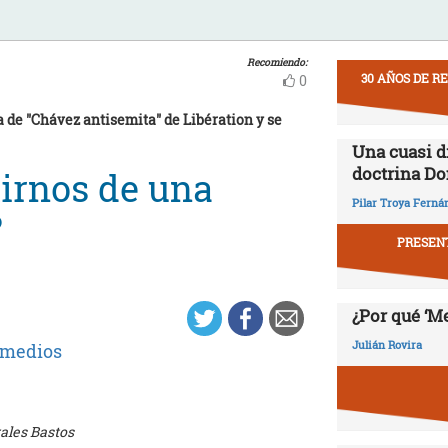
Recomiendo:
30 AÑOS DE R
0
de "Chávez antisemita" de Libération y se
Una cuasi d
doctrina Do
irnos de una
Pilar Troya Ferná
?
PRESENT
¿Por qué ‘M
Julián Rovira
 medios
ales Bastos