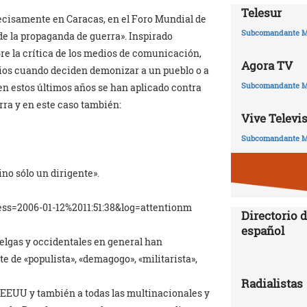
Telesur
ecisamente en Caracas, en el Foro Mundial de
Subcomandante M
 de la propaganda de guerra». Inspirado
bre la crítica de los medios de comunicación,
Agora TV
dios cuando deciden demonizar a un pueblo o a
Subcomandante M
 en estos últimos años se han aplicado contra
rra y en este caso también:
Vive Televi
Subcomandante M
ino sólo un dirigente».
ess=2006-01-12%2011:51:38&log=attentionm
Directorio d
español
elgas y occidentales en general han
de «populista», «demagogo», «militarista»,
Radialistas
a EEUU y también a todas las multinacionales y