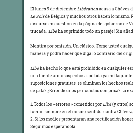
El lunes 9 de diciembre
Libération
acusa a Chávez de
Le Soir
de Bélgica y muchos otros hacen lo mismo. Pe
discurso en cuestión en la página del gobierno de V
trucada. ¡
Libé
ha suprimido todo un pasaje! Sin añadi
Mentira por omisión. Un clásico. ¡Tome usted cualqui
manera y podrá hacer que diga lo contrario del origi
Libé
ha hecho lo que está prohibido en cualquier es
una fuente archisospechosa, pillada ya en flagrante 
suposiciones gratuitas, se eliminan los hechos real
de pata? ¿Error de unos periodistas con prisa? La exc
1. Todos los » errores » cometidos por
Libé
(y otros) 
fueran siempre en el mismo sentido: contra Chávez,
2. Si los medios presentaran una rectificación hon
Seguimos esperándola.