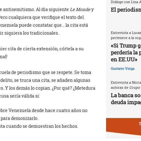
Diálogo con Lina A
El periodism
 antisemitismo. Al día siguiente
Le Monde
y
ro cualquiera que verifique el texto del
enezuela puede constatar que… la cita está
r siquiera los tradicionales.
Entrevista a Lorax
pertenece a la or
«Si Trump g
er cita de cierta extensión, córtela a su
perdería la 
nal!
en EE.UU»
Gustavo Veiga
cuela de periodismo que se respete. Se toma
delito, se truca una cita, se añaden algunas
Entrevista a Núri
es. Y los demás lo copian. ¿Por qué? ¿Metedura
autoras de
Grupo 
La banca so
usa sería válida si:
deuda impa
sobre Venezuela desde hace cuatro años no
 para demonizarlo.
T
esta cuando se demuestran los hechos.