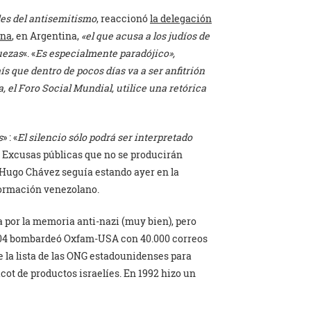
es del antisemitismo
, reaccionó
la delegación
ina
, en Argentina,
«el que acusa a los judíos de
uezas
«. «
Es especialmente paradójico»,
ís que dentro de pocos días va a ser anfitrión
 el Foro Social Mundial, utilice una retórica
s
» : «
El silencio sólo podrá ser interpretado
. Excusas públicas que no se producirán
e Hugo Chávez seguía estando ayer en la
formación venezolano.
 por la memoria anti-nazi (muy bien), pero
2004 bombardeó Oxfam-USA con 40.000 correos
 la lista de las ONG estadounidenses para
cot de productos israelíes. En 1992 hizo un