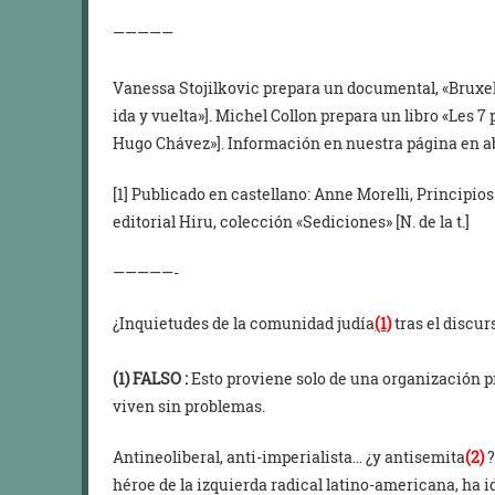
—————
Vanessa Stojilkovic prepara un documental, «Bruxel
ida y vuelta»]. Michel Collon prepara un libro «Les 
Hugo Chávez»]. Información en nuestra página en ab
[1] Publicado en castellano: Anne Morelli, Principi
editorial Hiru, colección «Sediciones» [N. de la t.]
—————-
¿Inquietudes de la comunidad judía
(1)
tras el discu
(1) FALSO :
Esto proviene solo de una organización p
viven sin problemas.
Antineoliberal, anti-imperialista… ¿y antisemita
(2)
?
héroe de la izquierda radical latino-americana, ha i