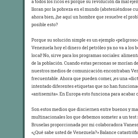
a todos los ricos es porque su revolución da mal e
lloran por la pobreza en el mundo (absteniéndose c
ahora bien, ¡he aquí un hombre que resuelve el prob
posible esto?
Porque su solución simple es un ejemplo «peligroso» 
Venezuela hoy el dinero del petróleo ya no va a los bo
local! No, sirve para los programas sociales: alimenta
de la población. Cuando estas personas se morían de 
nuestros medios de comunicación encontraban Ve
frecuentable. Ahora que pueden comer, ¡es una «dic
intentado diferentes etiquetas que no han funcionad
«antisemita». En Europa esto funciona para acabar 
Son estos medios que disciernen entre buenos y mal
multinacionales los que debemos someter a un test 
Bruselas proporcionada por mi colaboradora Vanessa: p
«¿Qué sabe usted de Venezuela?» Balance catastrófico