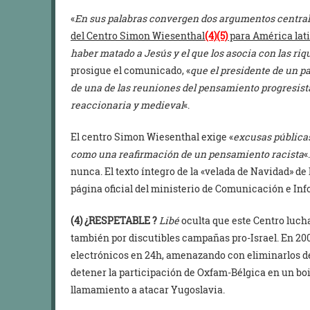
«
En sus palabras convergen dos argumentos central
del Centro Simon Wiesenthal
(4)(5)
para América lat
haber matado a Jesús y el que los asocia con las riq
prosigue el comunicado, «
que el presidente de un pa
de una de las reuniones del pensamiento progresista,
reaccionaria y medieval
«.
El centro Simon Wiesenthal exige «
excusas pública
como una reafirmación de un pensamiento racista
«
nunca. El texto íntegro de la «velada de Navidad» d
página oficial del ministerio de Comunicación e In
(4)
¿RESPETABLE ?
Libé
oculta que este Centro lucha
también por discutibles campañas pro-Israel. En 
electrónicos en 24h, amenazando con eliminarlos de
detener la participación de Oxfam-Bélgica en un boi
llamamiento a atacar Yugoslavia.