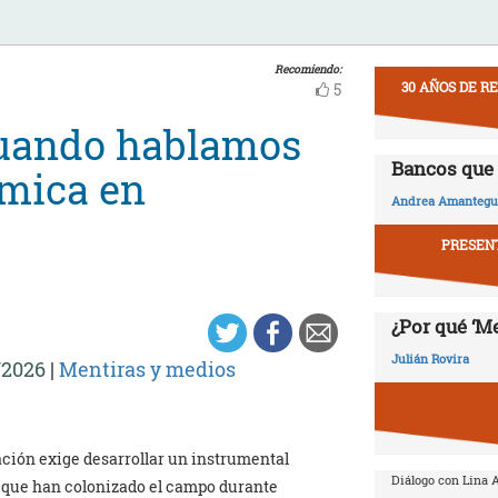
Recomiendo:
30 AÑOS DE R
5
cuando hablamos
Bancos que 
émica en
Andrea Amantegui
PRESENT
¿Por qué ‘M
Julián Rovira
/2026
|
Mentiras y medios
ión exige desarrollar un instrumental
Diálogo con Lina A
s que han colonizado el campo durante