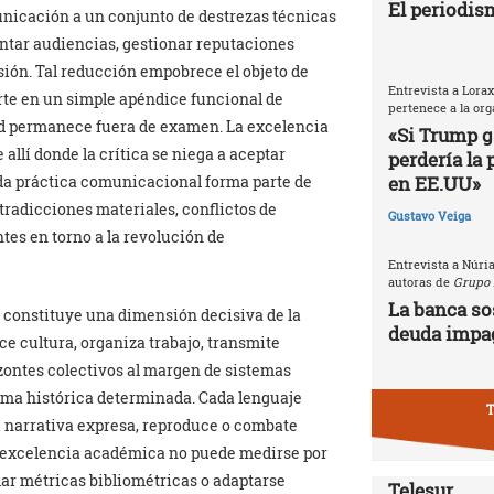
El periodism
unicación a un conjunto de destrezas técnicas
entar audiencias, gestionar reputaciones
ión. Tal reducción empobrece el objeto de
Entrevista a Lorax
erte en un simple apéndice funcional de
pertenece a la or
ad permanece fuera de examen. La excelencia
«Si Trump g
lí donde la crítica se niega a aceptar
perdería la 
en EE.UU»
da práctica comunicacional forma parte de
radicciones materiales, conflictos de
Gustavo Veiga
tes en torno a la revolución de
Entrevista a Núri
autoras de
Grupo 
La banca so
constituye una dimensión decisiva de la
deuda impa
 cultura, organiza trabajo, transmite
ontes colectivos al margen de sistemas
ama histórica determinada. Cada lenguaje
T
a narrativa expresa, reproduce o combate
a excelencia académica no puede medirse por
lar métricas bibliométricas o adaptarse
Telesur