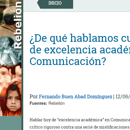
Skip
INICIO
to
content
¿De qué hablamos 
de excelencia acad
Comunicación?
Por
|
12/06
Fernando Buen Abad Domínguez
Fuentes:
Rebelión
Hablar hoy de “excelencia académica” en Comunicac
crítico riguroso contra una serie de mistificacione