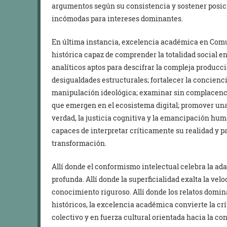
argumentos según su consistencia y sostener posi
incómodas para intereses dominantes.
En última instancia, excelencia académica en Comun
histórica capaz de comprender la totalidad social 
analíticos aptos para descifrar la compleja producc
desigualdades estructurales; fortalecer la conciencia
manipulación ideológica; examinar sin complacenc
que emergen en el ecosistema digital; promover una
verdad, la justicia cognitiva y la emancipación hum
capaces de interpretar críticamente su realidad y 
transformación.
Allí donde el conformismo intelectual celebra la a
profunda. Allí donde la superficialidad exalta la vel
conocimiento riguroso. Allí donde los relatos domin
históricos, la excelencia académica convierte la c
colectivo y en fuerza cultural orientada hacia la 