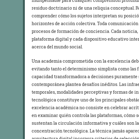
indispensable para cualquier comprensión profunda
residuo doctrinario ni de una reliquia conceptual. 
comprender cómo los sujetos interpretan su posici
horizontes de acción colectiva. Toda comunicación p
procesos de formación de conciencia. Cada noticia,
plataforma digital y cada dispositivo educativo int
acerca del mundo social.
Una academia comprometida con la excelencia debe
evitando tanto el determinismo simplista como las f
capacidad transformadora a decisiones puramente s
contemporánea plantea desafíos inéditos. Las infra
temporales, modalidades perceptivas y formas de in
tecnológica constituye uno de los principales obstá
excelencia académica no consiste en celebrar acrí
en examinar quién controla las plataformas, cómo 
sustentan la circulación informativa y cuáles son l
concentración tecnológica. La técnica jamás aparec
arquitectura digital incorpora criterios de selecció