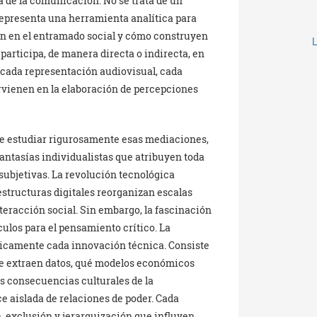
 de la comunicación. No se trata de un
Representa una herramienta analítica para
ón en el entramado social y cómo construyen
articipa, de manera directa o indirecta, en
 cada representación audiovisual, cada
ervienen en la elaboración de percepciones
 estudiar rigurosamente esas mediaciones,
antasías individualistas que atribuyen toda
ubjetivas. La revolución tecnológica
estructuras digitales reorganizan escalas
teracción social. Sin embargo, la fascinación
culos para el pensamiento crítico. La
ticamente cada innovación técnica. Consiste
se extraen datos, qué modelos económicos
as consecuencias culturales de la
e aislada de relaciones de poder. Cada
n, exclusión y jerarquización que influyen