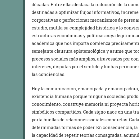
décadas. Entre ellas destaca la reducción de la com
destinadas a optimizar flujos informativos, increm
corporativas o perfeccionar mecanismos de persuas
estudio, mutila su complejidad histórica y lo convi
estructuras económicas y políticas cuya legitimid
académica que nos importa comienza precisamente al
semejante clausura epistemológica y asume que to
procesos sociales más amplios, atravesados por cont
intereses, disputas por el sentido y luchas permanen
las conciencias.
Hoy la comunicación, emancipada y emancipadora, 
existencia humana porque ninguna sociedad produce
conocimiento, construye memoria ni proyecta horiz
simbólicos compartidos. Cada signo nace en una tr
porta huellas de relaciones sociales concretas. Cad
determinadas formas de poder. En consecuencia, l
la capacidad de repetir teorías consagradas, acumu