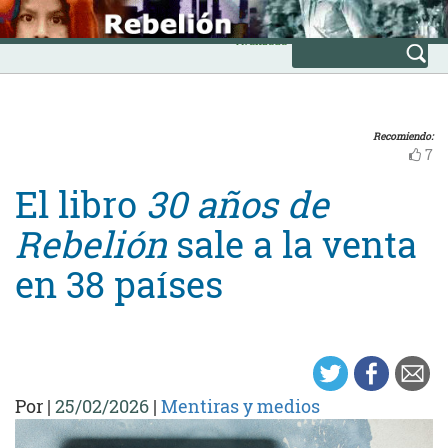
Skip
INICIO
to
Avanzada
content
Recomiendo:
7
El libro
30 años de
Rebelión
sale a la venta
en 38 países
Por
|
25/02/2026
|
Mentiras y medios