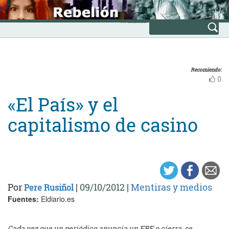
Skip
INICIO
to
Avanzada
content
Recomiendo:
0
«El País» y el
capitalismo de casino
Por
|
09/10/2012
|
Mentiras y medios
Pere Rusiñol
Fuentes:
Eldiario.es
Cada vez que un periódico anuncia un ERE o cierra, se