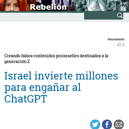
Skip
INICIO
to
Avanzada
content
Recomiendo:
6
Creando falsos contenidos proisraelíes destinados a la
generación Z
Israel invierte millones
para engañar al
ChatGPT