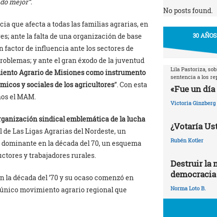
do mejor”.
No posts found.
ia que afecta a todas las familias agrarias, en
es; ante la falta de una organización de base
30 AÑOS
n factor de influencia ante los sectores de
roblemas; y ante el gran éxodo de la juventud
Lila Pastoriza, so
miento Agrario de Misiones como instrumento
sentencia a los r
ómicos y sociales de los agricultores
”. Con esta
«Fue un día 
ños el MAM.
Victoria Ginzberg
ganización sindical emblemática de la lucha
¿Votaría Ust
 de Las Ligas Agrarias del Nordeste, un
Rubén Kotler
 dominante en la década del 70, un esquema
tores y trabajadores rurales.
Destruir la 
democracia
 la década del ’70 y su ocaso comenzó en
Norma Loto B.
l único movimiento agrario regional que