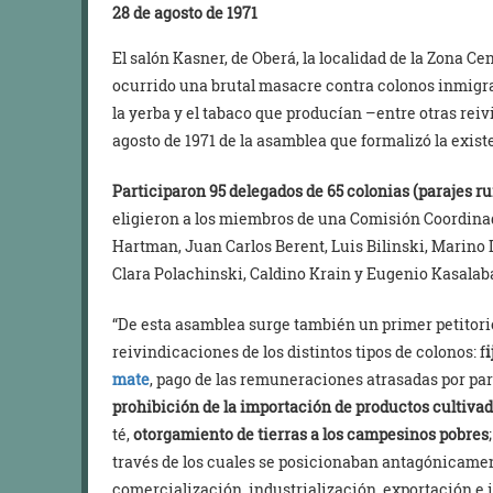
28 de agosto de 1971
El salón Kasner, de Oberá, la localidad de la Zona C
ocurrido una brutal masacre contra colonos inmigra
la yerba y el tabaco que producían –entre otras reiv
agosto de 1971 de la asamblea que formalizó la exis
Participaron 95 delegados
de
65 colonias (parajes ru
eligieron a los miembros de una Comisión Coordina
Hartman, Juan Carlos Berent, Luis Bilinski, Marino 
Clara Polachinski, Caldino Krain y Eugenio Kasalab
“De esta asamblea surge también un primer petitori
reivindicaciones de los distintos tipos de colonos: f
i
mate
, pago de las remuneraciones atrasadas por pa
prohibición de la importación de productos cultivad
té,
otorgamiento de tierras a los campesinos pobres
través de los cuales se posicionaban antagónicamen
comercialización, industrialización, exportación e 