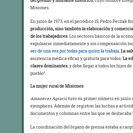
del gremio y militante histórico
, cuyo nombre integr
Misiones.
En junio de 1973, en el periódico 15, Pedro Peczak fi
producción, sino también la elaboración y comercia
de los trabajadores
. Los sectores básicos de la eco
expulsarse inmediatamente y sin compensación to
ser de una vez por todas para quien la trabaja
. La s
asistencia médica eficaz y gratuita para todos.
La ed
clases dominantes
, y debe llegar a todos los hijos d
pueblo”.
La mujer rural de Misiones
Amanecer Agrario
tuvo su primer número en junio 
ejemplares. Además de registrar las luchas y activi
documentos y columnas entre las que se destacaba “
La coordinación del órgano de prensa estaba a cargo