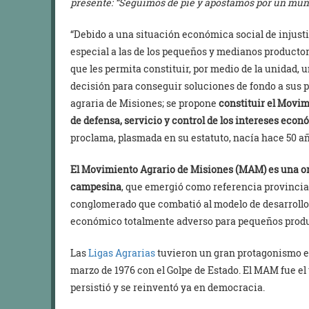
presente: “Seguimos de pie y apostamos por un mun
“Debido a una situación económica social de injustic
especial a las de los pequeños y medianos productor
que les permita constituir, por medio de la unidad, u
decisión para conseguir soluciones de fondo a sus p
agraria de Misiones; se propone
constituir el Movi
de defensa, servicio y control de los intereses econ
proclama, plasmada en su estatuto, nacía hace 50 a
El Movimiento Agrario de Misiones (MAM) es una or
campesina
, que emergió como referencia provincial
conglomerado que combatió al modelo de desarrollo
económico totalmente adverso para pequeños produc
Las
Ligas Agrarias
tuvieron un gran protagonismo en
marzo de 1976 con el Golpe de Estado. El MAM fue e
persistió y se reinventó ya en democracia.