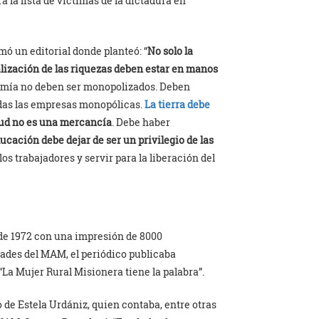
a la lista de víctimas de la dictadura en
rmó un editorial donde planteó: “
No solo la
lización de las riquezas deben estar en manos
nomía no deben ser monopolizados. Deben
das las empresas monopólicas.
La tierra debe
alud no es una mercancía
. Debe haber
ucación debe dejar de ser un privilegio de las
e los trabajadores y servir para la liberación del
de 1972 con una impresión de 8000
dades del MAM, el periódico publicaba
La Mujer Rural Misionera tiene la palabra”.
 de Estela Urdániz, quien contaba, entre otras