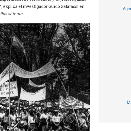
a”, explica el investigador Guido Galafassi en
Agen
años setenta
.
Ma