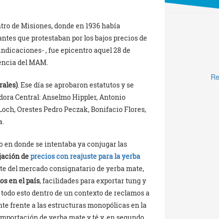
entro de Misiones, donde en 1936 había
ntes que protestaban por los bajos precios de
indicaciones- , fue epicentro aquel 28 de
tencia del MAM.
Re
rales)
. Ese día se aprobaron estatutos y se
dora Central: Anselmo Hippler, Antonio
Loch, Orestes Pedro Peczak, Bonifacio Flores,
a.
o en donde se intentaba ya conjugar las
jación de
precios con reajuste para la yerba
rte del mercado consignatario de yerba mate,
os en el país
, facilidades para exportar tung y
; todo esto dentro de un contexto de reclamos a
te frente a las estructuras monopólicas en la
importación de yerba mate y té y, en segundo