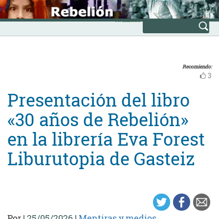
Skip
INICIO
to
Avanzada
content
Recomiendo:
3
Presentación del libro
«30 años de Rebelión»
en la librería Eva Forest
Liburutopia de Gasteiz
Por
|
25/05/2026
|
Mentiras y medios