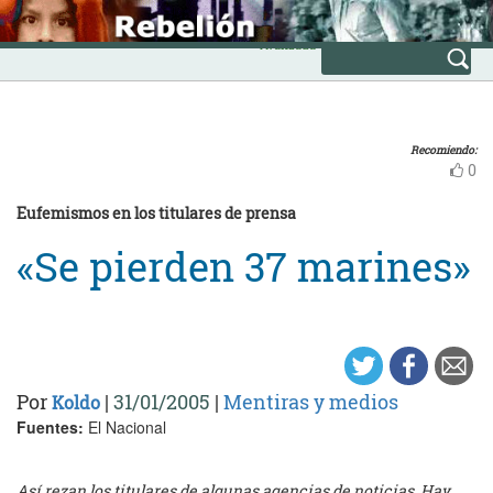
Skip
INICIO
to
Avanzada
content
Recomiendo:
0
Eufemismos en los titulares de prensa
«Se pierden 37 marines»
Por
|
31/01/2005
|
Mentiras y medios
Koldo
Fuentes:
El Nacional
Así rezan los titulares de algunas agencias de noticias. Hay