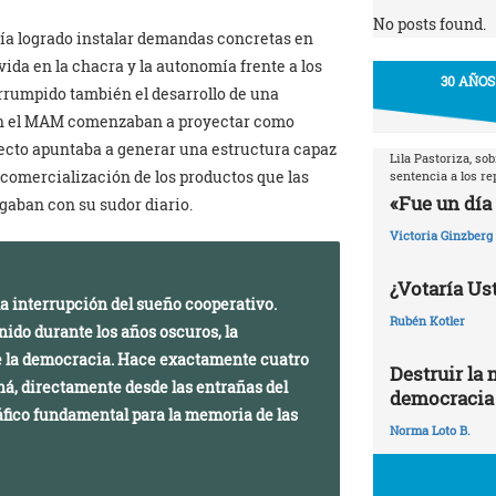
No posts found.
ía logrado instalar demandas concretas en
vida en la chacra y la autonomía frente a los
30 AÑOS
rrumpido también el desarrollo de una
en el MAM comenzaban a proyectar como
yecto apuntaba a generar una estructura capaz
Lila Pastoriza, so
 comercialización de los productos que las
sentencia a los r
«Fue un día 
gaban con su sudor diario.
Victoria Ginzberg
¿Votaría Ust
la interrupción del sueño cooperativo.
Rubén Kotler
nido durante los años oscuros, la
 de la democracia. Hace exactamente cuatro
Destruir la 
ná, directamente desde las entrañas del
democracia
áfico fundamental para la memoria de las
Norma Loto B.