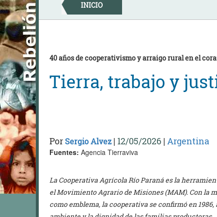
Skip
INICIO
to
content
40 años de cooperativismo y arraigo rural en el cor
Tierra, trabajo y just
Por
|
12/05/2026
|
Argentina
Sergio Alvez
Fuentes:
Agencia Tierraviva
La Cooperativa Agrícola Río Paraná es la herramien
el Movimiento Agrario de Misiones (MAM). Con la m
como emblema, la cooperativa se confirmó en 1986, a
ambiente y la dignidad de las familias productoras.