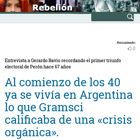
Skip
INICIO
to
Avanzada
content
Recomiendo:
0
Entrevista a Gerardo Bavio recordando el primer triunfo
electoral de Perón hace 67 años
Al comienzo de los 40
ya se vivía en Argentina
lo que Gramsci
calificaba de una «crisis
orgánica».