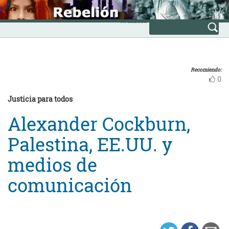
Skip
INICIO
to
Avanzada
content
Recomiendo:
0
Justicia para todos
Alexander Cockburn,
Palestina, EE.UU. y
medios de
comunicación