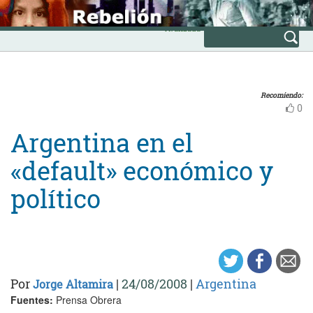
Skip
INICIO
to
Avanzada
content
Recomiendo:
0
Argentina en el
«default» económico y
político
Por
|
24/08/2008
|
Argentina
Jorge Altamira
Fuentes:
Prensa Obrera