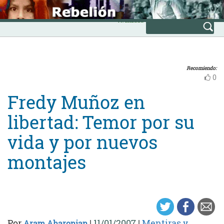
Skip
INICIO
to
Avanzada
content
Recomiendo:
0
Fredy Muñoz en
libertad: Temor por su
vida y por nuevos
montajes
Por
|
11/01/2007
|
Mentiras y
Aram Aharonian