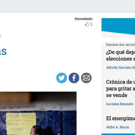
Recomiendo:
3
r
Existen dos tercio
as
¿De qué dep
elecciones 
Alfredo Serrano M
Crónica de 
para gritar 
se vende
Luciana Rosende
El energúme
Atilio A. Boron