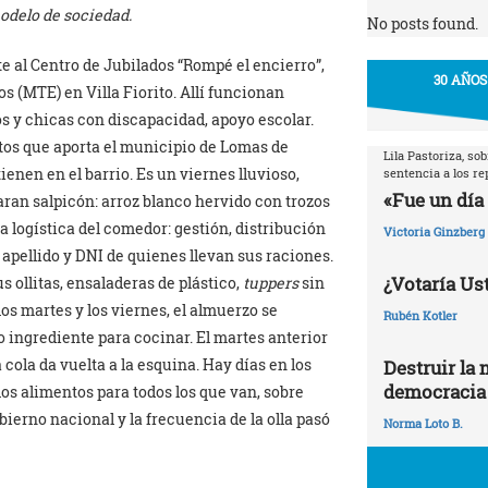
modelo de sociedad.
No posts found.
te al Centro de Jubilados “Rompé el encierro”,
30 AÑOS
 (MTE) en Villa Fiorito. Allí funcionan
s y chicas con discapacidad, apoyo escolar.
ntos que aporta el municipio de Lomas de
Lila Pastoriza, so
ienen en el barrio. Es un viernes lluvioso,
sentencia a los r
«Fue un día 
paran salpicón: arroz blanco hervido con trozos
la logística del comedor: gestión, distribución
Victoria Ginzberg
apellido y DNI de quienes llevan sus raciones.
¿Votaría Ust
s ollitas, ensaladeras de plástico,
tuppers
sin
 los martes y los viernes, el almuerzo se
Rubén Kotler
ro ingrediente para cocinar. El martes anterior
 cola da vuelta a la esquina. Hay días en los
Destruir la 
democracia
os alimentos para todos los que van, sobre
bierno nacional y la frecuencia de la olla pasó
Norma Loto B.