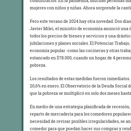
comunitarios. En la pandemia, muchas personas may
mujeres con niños y niñas. Ahora sorprende la can
Pero este verano de 2024 hay otra novedad. Dos días
Javier Milei, el ministro de economía anunció una d
todos los precios de bienes y servicios y una drásti
jubilaciones y planes sociales. El Potenciar Trabajo,
economía popular -como las cocineras y otras traba
estancado en $78.000, cuando un hogar de 4 persona
pobreza.
Los resultados de estas medidas fueron inmediatos. L
20,6% en enero. El Observatorio de la Deuda Social 
que la pobreza se multiplicó en solo dos meses hasta
En medio de una estrategia planificada de recesión, 
reparto de mercadería para los comedores populares.
necesidad de revisar posibles irregularidades, se an
comedor para que puedan hacer sus compras y rendir