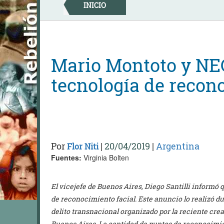
Skip
INICIO
to
content
Mario Montoto y NEC
tecnología de recon
Por
|
20/04/2019
|
Argentina
Flor Niti
Fuentes:
Virginia Bolten
El vicejefe de Buenos Aires, Diego Santilli informó q
de reconocimiento facial. Este anuncio lo realizó d
delito transnacional organizado por la reciente cr
Buenos Aires. La cantidad de puntos de reconocimien