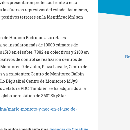
iles presentaron protestas frente a esta
 las fuerzas represivas del estado. Asimismo,
 positivos (errores en la identificación) son
ón de Horacio Rodriguez Larreta es
, se instalaron más de 10000 cámaras de
s 1510 en el subte, 7882 en colectivos y 2100 en
Re
positivos de control se realizaron centros de
Monitoreo 9 de Julio, Plaza Lavalle, Centro de
s ya existentes: Centro de Monitoreo Balbín
illo Digital); el Centro de Monitoreo MJyS
o Jefatura PDC. También se ha adquirido a la
l globo aerostático de 360° SkyStar.
ntina/mario-montoto-y-nec-en-el-uso-de-
 de la autora mediante una
licencia de Creative