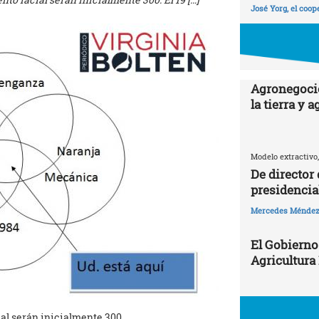
José Yorg, el coop
Agronegocio
la tierra y 
Modelo extractivo,
De director
presidencia
Mercedes Ménde
El Gobierno
Agricultura
al serán inicialmente 300.