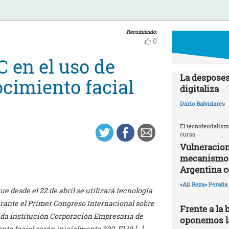
Recomiendo:
0
 en el uso de
La desposes
ocimiento facial
digitaliza
Darío Balvidares
El tecnofeudalism
curso.
Vulneracion
mecanismos 
Argentina 
«Ali Reza» Peralta
ue desde el 22 de abril se utilizará tecnología
urante el Primer Congreso Internacional sobre
Frente a la 
eada institución Corporación Empresaria de
oponemos la
to facial serán inicialmente 300. El 19 […]