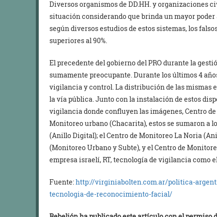
Diversos organismos de DD.HH. y organizaciones civ
situación considerando que brinda un mayor poder a
según diversos estudios de estos sistemas, los falsos
superiores al 90%.
El precedente del gobierno del PRO durante la gesti
sumamente preocupante. Durante los últimos 4 años
vigilancia y control. La distribución de las mismas e
la vía pública. Junto con la instalación de estos dis
vigilancia donde confluyen las imágenes, Centro de 
Monitoreo urbano (Chacarita), estos se sumaron a lo
(Anillo Digital); el Centro de Monitoreo La Noria (An
(Monitoreo Urbano y Subte), y el Centro de Monitore
empresa israelí, RT, tecnología de vigilancia como e
Fuente:
http://virginiabolten.com.ar/politica-arge
tecnologia-de-reconocimiento-facial/
Rebelión ha publicado este artículo con el permiso