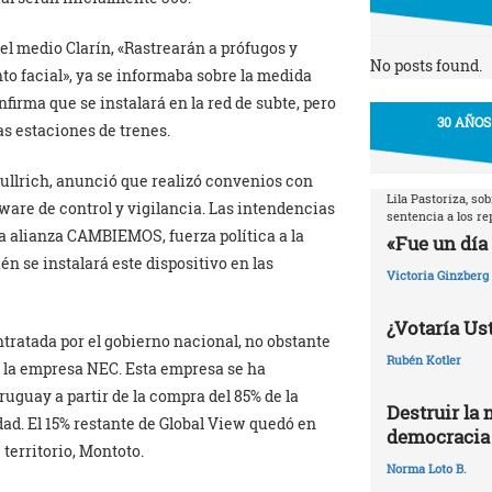
 el medio Clarín, «Rastrearán a prófugos y
No posts found.
o facial», ya se informaba sobre la medida
nfirma que se instalará en la red de subte, pero
30 AÑOS
as estaciones de trenes.
Bullrich, anunció que realizó convenios con
Lila Pastoriza, so
ware de control y vigilancia. Las intendencias
sentencia a los r
a alianza CAMBIEMOS, fuerza política a la
«Fue un día 
én se instalará este dispositivo en las
Victoria Ginzberg
¿Votaría Ust
tratada por el gobierno nacional, no obstante
Rubén Kotler
s la empresa NEC. Esta empresa se ha
uguay a partir de la compra del 85% de la
Destruir la 
d. El 15% restante de Global View quedó en
democracia
territorio, Montoto.
Norma Loto B.