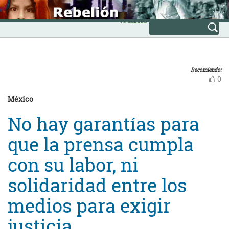
Skip
INICIO
to
Avanzada
content
Recomiendo:
0
México
No hay garantías para
que la prensa cumpla
con su labor, ni
solidaridad entre los
medios para exigir
justicia