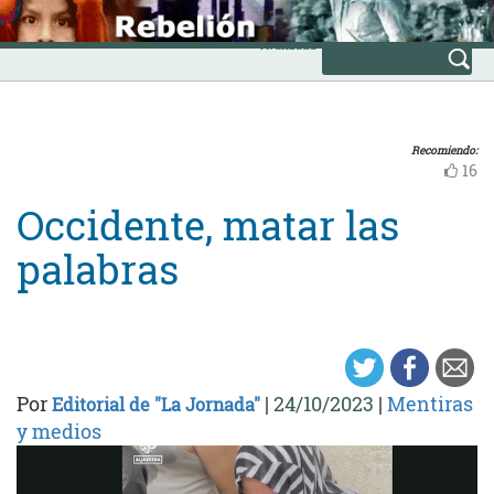
Skip
INICIO
to
Avanzada
content
Recomiendo:
16
Occidente, matar las
palabras
Por
|
24/10/2023
|
Mentiras
Editorial de "La Jornada"
y medios