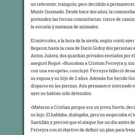
un referente, tranquilo, pero decidido a permanecer 
Monte Quemado. Desde hace dos años, la comunidad
pretenden las tierras comunitarias: cierre de cami
la escuela y matanza de animales.
El miércoles, a la hora de la siesta, según contó ay
llegaron hasta la casa de Darío Godoy dos personas
Anton Juárez, dos guardias privados enviados por el
aseguró Roqué. «Buscaban a Cristian Ferreyra y, sin 
con una escopeta», concluyó. Ferreyra falleció des
su esposa y su hijo de 2 años. Además fue herido Go
disparos en las piernas. Aún permanece internado en
ayer no habían sido detenidos.
«Mataron a Cristian porque era un joven fuerte, decid
su hijo. El hablaba, dialogaba, pero no negociaba el 
Santillán y precisó que el ataque fue un día antes d
Ferreyra con el objetivo de definir un plan para fren