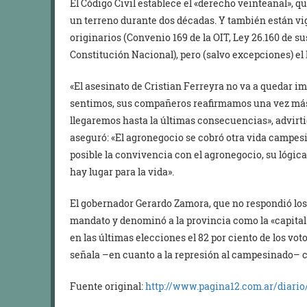
El Código Civil establece el «derecho veinteañal», 
un terreno durante dos décadas. Y también están vi
originarios (Convenio 169 de la OIT, Ley 26.160 de su
Constitución Nacional), pero (salvo excepciones) el 
«El asesinato de Cristian Ferreyra no va a quedar im
sentimos, sus compañeros reafirmamos una vez más 
llegaremos hasta la últimas consecuencias», advirt
aseguró: «El agronegocio se cobró otra vida campesin
posible la convivencia con el agronegocio, su lógic
hay lugar para la vida».
El gobernador Gerardo Zamora, que no respondió los 
mandato y denominó a la provincia como la «capital
en las últimas elecciones el 82 por ciento de los voto
señala –en cuanto a la represión al campesinado– c
Fuente original:
http://www.pagina12.com.ar/diario/