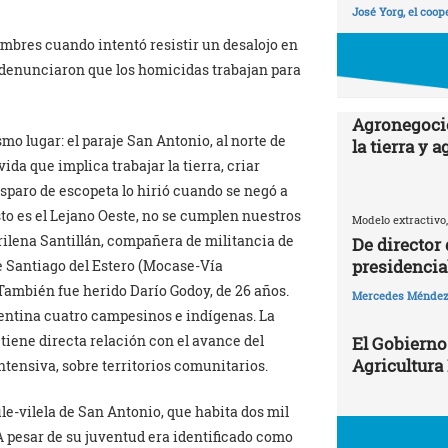
José Yorg, el coop
ombres cuando intentó resistir un desalojo en
 denunciaron que los homicidas trabajan para
Agronegocio
mo lugar: el paraje San Antonio, al norte de
la tierra y 
da que implica trabajar la tierra, criar
sparo de escopeta lo hirió cuando se negó a
Esto es el Lejano Oeste, no se cumplen nuestros
Modelo extractivo,
lena Santillán, compañera de militancia de
De director
presidencia
 Santiago del Estero (Mocase-Vía
ambién fue herido Darío Godoy, de 26 años.
Mercedes Ménde
gentina cuatro campesinos e indígenas. La
iene directa relación con el avance del
El Gobierno
Agricultura
ntensiva, sobre territorios comunitarios.
e-vilela de San Antonio, que habita dos mil
 pesar de su juventud era identificado como