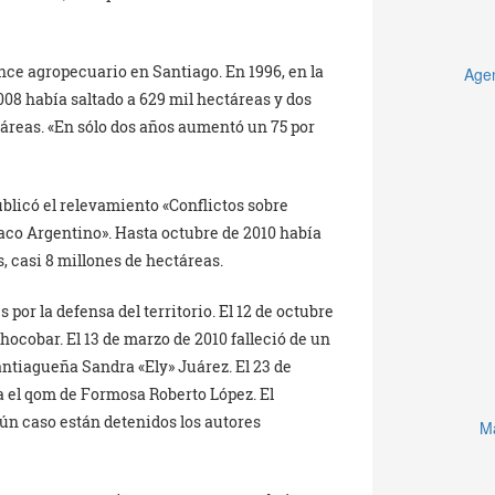
nce agropecuario en Santiago. En 1996, en la
Agen
008 había saltado a 629 mil hectáreas y dos
ctáreas. «En sólo dos años aumentó un 75 por
blicó el relevamiento «Conflictos sobre
haco Argentino». Hasta octubre de 2010 había
, casi 8 millones de hectáreas.
por la defensa del territorio. El 12 de octubre
ocobar. El 13 de marzo de 2010 falleció de un
ntiagueña Sandra «Ely» Juárez. El 23 de
a el qom de Formosa Roberto López. El
gún caso están detenidos los autores
Ma