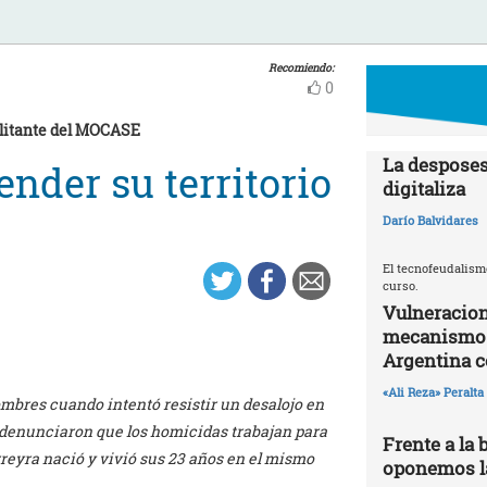
Recomiendo:
0
ilitante del MOCASE
La desposes
ender su territorio
digitaliza
Darío Balvidares
El tecnofeudalism
curso.
Vulneracion
mecanismos 
Argentina 
«Ali Reza» Peralta
ombres cuando intentó resistir un desalojo en
 denunciaron que los homicidas trabajan para
Frente a la 
reyra nació y vivió sus 23 años en el mismo
oponemos la