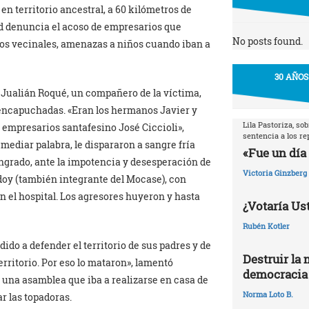
en territorio ancestral, a 60 kilómetros de
 denuncia el acoso de empresarios que
No posts found.
nos vecinales, amenazas a niños cuando iban a
30 AÑOS
er Jualián Roqué, un compañero de la víctima,
 encapuchadas. «Eran los hermanos Javier y
Lila Pastoriza, so
 empresarios santafesino José Ciccioli»,
sentencia a los r
mediar palabra, le dispararon a sangre fría
«Fue un día 
angrado, ante la impotencia y desesperación de
Victoria Ginzberg
doy (también integrante del Mocase), con
 el hospital. Los agresores huyeron y hasta
¿Votaría Ust
Rubén Kotler
ido a defender el territorio de sus padres y de
Destruir la 
territorio. Por eso lo mataron», lamentó
democracia
e una asamblea que iba a realizarse en casa de
Norma Loto B.
ar las topadoras.