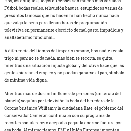
Hoy, los antiguos juegos circenses son mucho más variados.
Fútbol, bodas reales, televisión basura, estupideces varias de
presuntos famosos que no hacen ni han hecho nunca nada
que valga la pena pero llenan horas de programación
televisiva en permanente ejercicio de mal gusto, impudicia y
analfabetismo funcional…
A diferencia del tiempo del imperio romano, hoy nadie regala
trigo ni pan; no se da nada, más bien se recorta, se quita,
mientras una situación injusta global y delictiva hace que las
gentes pierdan el empleo y no puedan ganarse el pan, símbolo
de mínima vida digna.
Mientras más de dos mil millones de personas (un tercio del
planeta) seguían por televisión la boda del heredero de la
Corona británica William y la ciudadana Kate, el gobierno del
conservador Cameron continuaba con su programa de
recortes sociales, pero aceptaba pagar la enorme factura por
esa boda. Al mismo tiempo, FMI y Unión Europea imponían