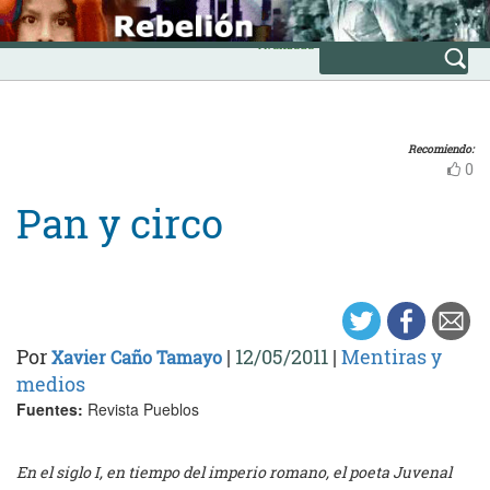
Skip
INICIO
to
Avanzada
content
Recomiendo:
0
Pan y circo
Por
|
12/05/2011
|
Mentiras y
Xavier Caño Tamayo
medios
Fuentes:
Revista Pueblos
En el siglo I, en tiempo del imperio romano, el poeta Juvenal