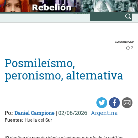
Skip
INICIO
to
Avanzada
content
Recomiendo:
2
Posmileísmo,
peronismo, alternativa
Por
|
02/06/2026
|
Argentina
Daniel Campione
Fuentes:
Huella del Sur
El declive de popularidad y el estancamiento de la política