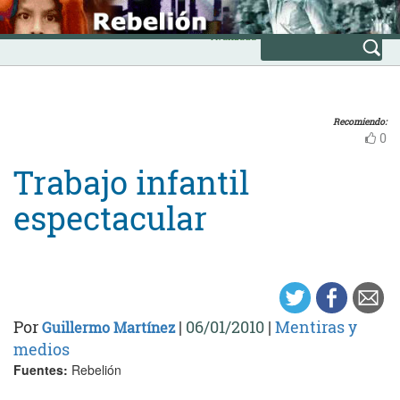
Skip
INICIO
to
Avanzada
content
Recomiendo:
0
Trabajo infantil
espectacular
Por
|
06/01/2010
|
Mentiras y
Guillermo Martínez
medios
Fuentes:
Rebelión