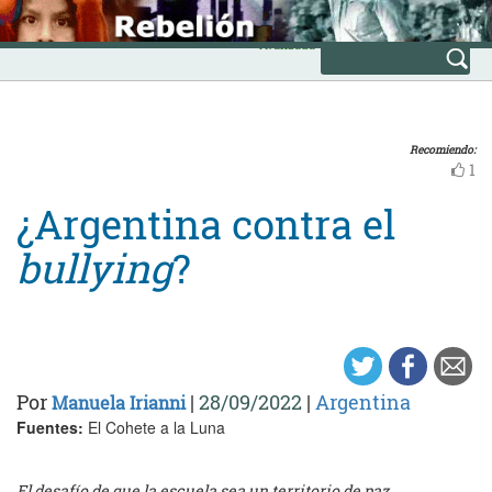
Skip
INICIO
to
Avanzada
content
Recomiendo:
1
¿Argentina contra el
bullying
?
Por
|
28/09/2022
|
Argentina
Manuela Irianni
Fuentes:
El Cohete a la Luna
El desafío de que la escuela sea un territorio de paz.