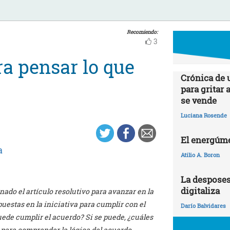
Recomiendo:
3
a pensar lo que
Crónica de 
para gritar 
se vende
Luciana Rosende
El energúme
a
Atilio A. Boron
La desposes
digitaliza
ado el artículo resolutivo para avanzar en la
puestas en la iniciativa para cumplir con el
Darío Balvidares
ede cumplir el acuerdo? Si se puede, ¿cuáles
 para comprender la lógica del acuerdo.