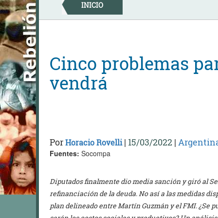
Skip
INICIO
to
content
Cinco problemas par
vendrá
Por
|
15/03/2022
|
Argentin
Horacio Rovelli
Fuentes:
Socompa
Diputados finalmente dio media sanción y giró al Sen
refinanciación de la deuda. No así a las medidas dis
plan delineado entre Martín Guzmán y el FMI. ¿Se pu
serán los costos sociales y productivos? Un análisis