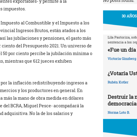
No posts found.
entes exportables- y permite a la
s impuestos.
30 AÑOS
 Impuesto al Combustible y el Impuesto a los
ovincial Ingresos Brutos, están atados a los
Lila Pastoriza, so
así las jubilaciones y pensiones, el gasto más
sentencia a los r
r ciento del Presupuesto 2021. Un universo de
«Fue un día 
el 50 por ciento percibe la jubilación mínima o
Victoria Ginzberg
zo, mientras que 612 jueces exhiben
¿Votaría Ust
Rubén Kotler
por la inflación redistribuyendo ingresos a
omercios y los productores en general. En
Destruir la 
avía más la mano de obra medida en dólares
democracia
nte del BCRA, Miguel Pesce- acompañará la
Norma Loto B.
 adquisitiva. No la de los salarios y