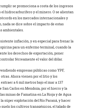
umplir se promociona a costa de los ingresos
s el hidrocarburífero y el minero. O se alientan
récords en los mercados internacionales y
 nada se dice sobre el impacto de estas
as ambientales.
stente inflación, y en especial para frenar la
aspirina para un enfermo terminal, cuando la
ente los derechos de exportación, poner
 controlar férreamente el valor del dólar.
alvendiendo empresas públicas como YPF,
tras. Ahora vienen por el litio y los
 extraer a 6 mil metros bajo el mar a 137
e San Carlos en Mendoza, por el hierro y la
de las minas de Famatina en La Rioja y de Agua
la súper explotación del Río Paraná, y hacer
suelo los cultivos transgénicos, el talado de