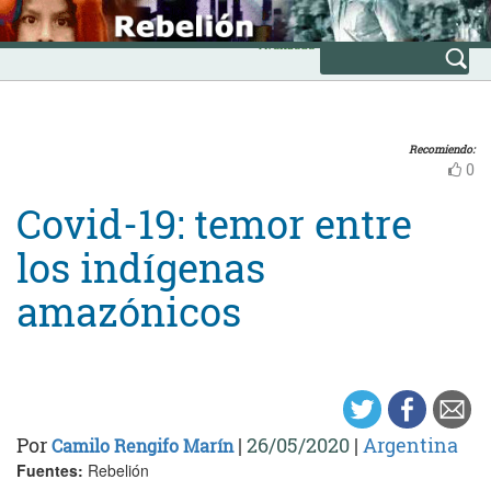
Skip
INICIO
to
Avanzada
content
Recomiendo:
0
Covid-19: temor entre
los indígenas
amazónicos
Por
|
26/05/2020
|
Argentina
Camilo Rengifo Marín
Fuentes:
Rebelión