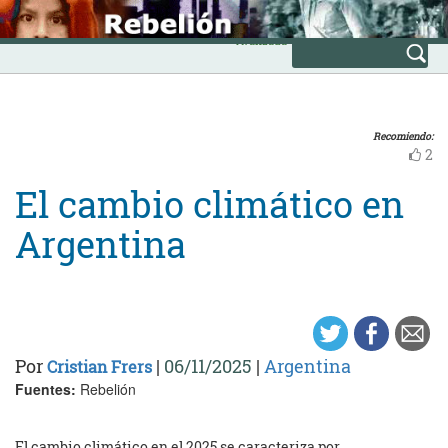
Skip
INICIO
to
Avanzada
content
Recomiendo:
2
El cambio climático en
Argentina
Por
|
06/11/2025
|
Argentina
Cristian Frers
Fuentes:
Rebelión
El cambio climático en el 2025 se caracteriza por