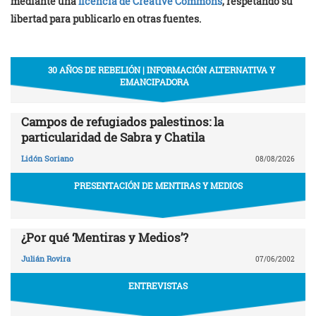
mediante una
licencia de Creative Commons
, respetando su
libertad para publicarlo en otras fuentes.
30 AÑOS DE REBELIÓN | INFORMACIÓN ALTERNATIVA Y
EMANCIPADORA
Campos de refugiados palestinos: la
particularidad de Sabra y Chatila
Lidón Soriano
08/08/2026
PRESENTACIÓN DE MENTIRAS Y MEDIOS
¿Por qué ‘Mentiras y Medios’?
Julián Rovira
07/06/2002
ENTREVISTAS