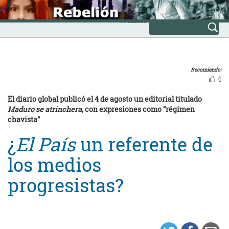
Skip
INICIO
to
Avanzada
content
Recomiendo:
4
El diario global publicó el 4 de agosto un editorial titulado
Maduro se atrinchera
, con expresiones como “régimen
chavista”
¿
El País
un referente de
los medios
progresistas?