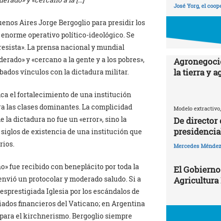
José Yorg, el coop
uenos Aires Jorge Bergoglio para presidir los
n enorme operativo político-ideológico. Se
esista». La prensa nacional y mundial
erado» y «cercano a la gente y a los pobres»,
Agronegocio
la tierra y 
ados vínculos con la dictadura militar.
fica el fortalecimiento de una institución
ra las clases dominantes. La complicidad
Modelo extractivo,
e la dictadura no fue un «error», sino la
De director
presidencia
 siglos de existencia de una institución que
rios.
Mercedes Ménde
» fue recibido con beneplácito por toda la
El Gobierno
envió un protocolar y moderado saludo. Si a
Agricultura
 desprestigiada Iglesia por los escándalos de
ciados financieros del Vaticano; en Argentina
 para el kirchnerismo. Bergoglio siempre