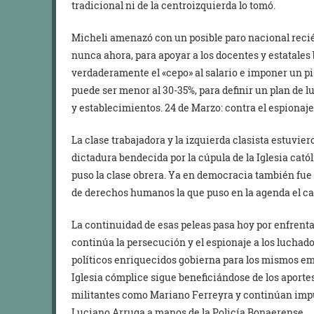
tradicional ni de la centroizquierda lo tomó.
Micheli amenazó con un posible paro nacional recié
nunca ahora, para apoyar a los docentes y estatale
verdaderamente el «cepo» al salario e imponer un pi
puede ser menor al 30-35%, para definir un plan de 
y establecimientos. 24 de Marzo: contra el espionaj
La clase trabajadora y la izquierda clasista estuvier
dictadura bendecida por la cúpula de la Iglesia cató
puso la clase obrera. Ya en democracia también fue l
de derechos humanos la que puso en la agenda el cas
La continuidad de esas peleas pasa hoy por enfrenta
continúa la persecución y el espionaje a los luchad
políticos enriquecidos gobierna para los mismos em
Iglesia cómplice sigue beneficiándose de los aporte
militantes como Mariano Ferreyra y continúan impu
Luciano Arruga a manos de la Policía Bonaerense.