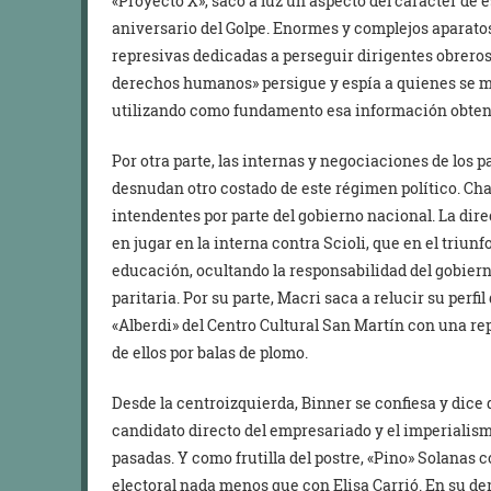
«Proyecto X», sacó a luz un aspecto del carácter de
aniversario del Golpe. Enormes y complejos aparato
represivas dedicadas a perseguir dirigentes obreros, 
derechos humanos» persigue y espía a quienes se m
utilizando como fundamento esa información obteni
Por otra parte, las internas y negociaciones de los 
desnudan otro costado de este régimen político. Ch
intendentes por parte del gobierno nacional. La dir
en jugar en la interna contra Scioli, que en el triunfo
educación, ocultando la responsabilidad del gobier
paritaria. Por su parte, Macri saca a relucir su perfi
«Alberdi» del Centro Cultural San Martín con una re
de ellos por balas de plomo.
Desde la centroizquierda, Binner se confiesa y dice 
candidato directo del empresariado y el imperialis
pasadas. Y como frutilla del postre, «Pino» Solanas
electoral nada menos que con Elisa Carrió. En su der