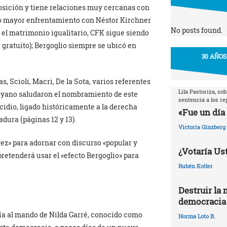
posición y tiene relaciones muy cercanas con
uvo mayor enfrentamiento con Néstor Kirchner
No posts found.
 el matrimonio igualitario, CFK sigue siendo
y gratuito); Bergoglio siempre se ubicó en
30 AÑOS
, Scioli, Macri, De la Sota, varios referentes
Lila Pastoriza, so
oyano saludaron el nombramiento de este
sentencia a los r
idio, ligado históricamente a la derecha
«Fue un día 
dura (páginas 12 y 13).
Victoria Ginzberg
vez» para adornar con discurso «popular y
¿Votaría Ust
pretenderá usar el «efecto Bergoglio» para
Rubén Kotler
Destruir la 
democracia
ía al mando de Nilda Garré, conocido como
Norma Loto B.