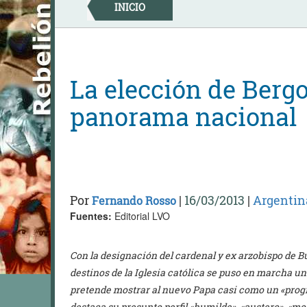
Skip
INICIO
to
content
La elección de Bergo
panorama nacional
Por
|
16/03/2013
|
Argentin
Fernando Rosso
Fuentes:
Editorial LVO
Con la designación del cardenal y ex arzobispo de B
destinos de la Iglesia católica se puso en marcha u
pretende mostrar al nuevo Papa casi como un «progr
destaca su presunto perfil «humilde», «austero», «mo