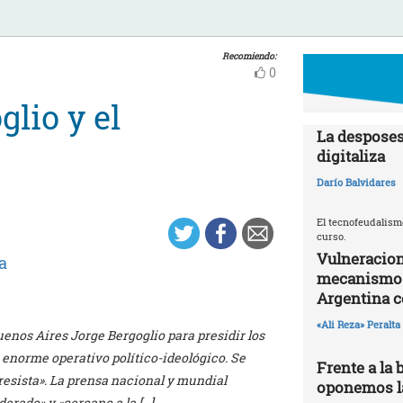
Recomiendo:
0
glio y el
La desposes
digitaliza
Darío Balvidares
El tecnofeudalism
curso.
Vulneracion
a
mecanismos 
Argentina 
«Ali Reza» Peralta
uenos Aires Jorge Bergoglio para presidir los
n enorme operativo político-ideológico. Se
Frente a la 
esista». La prensa nacional y mundial
oponemos la
derado» y «cercano a la […]