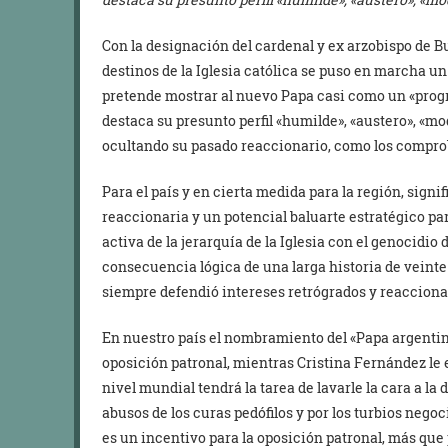
Con la designación del cardenal y ex arzobispo de B
destinos de la Iglesia católica se puso en marcha u
pretende mostrar al nuevo Papa casi como un «progr
destaca su presunto perfil «humilde», «austero», «mod
ocultando su pasado reaccionario, como los comprob
Para el país y en cierta medida para la región, signi
reaccionaria y un potencial baluarte estratégico pa
activa de la jerarquía de la Iglesia con el genocidio d
consecuencia lógica de una larga historia de veinte
siempre defendió intereses retrógrados y reacciona
En nuestro país el nombramiento del «Papa argentino
oposición patronal, mientras Cristina Fernández le 
nivel mundial tendrá la tarea de lavarle la cara a la
abusos de los curas pedófilos y por los turbios nego
es un incentivo para la oposición patronal, más que