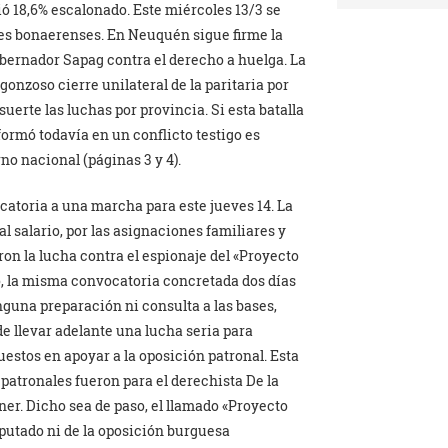
ió 18,6% escalonado. Este miércoles 13/3 se
ales bonaerenses. En Neuquén sigue firme la
gobernador Sapag contra el derecho a huelga. La
onzoso cierre unilateral de la paritaria por
suerte las luchas por provincia. Si esta batalla
formó todavía en un conflicto testigo es
no nacional (páginas 3 y 4).
atoria a una marcha para este jueves 14. La
l salario, por las asignaciones familiares y
ron la lucha contra el espionaje del «Proyecto
, la misma convocatoria concretada dos días
nguna preparación ni consulta a las bases,
 llevar adelante una lucha seria para
uestos en apoyar a la oposición patronal. Esta
 patronales fueron para el derechista De la
er. Dicho sea de paso, el llamado «Proyecto
putado ni de la oposición burguesa