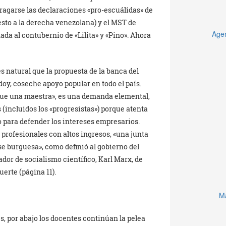
 tragarse las declaraciones «pro-escuálidas» de
esto a la derecha venezolana) y el MST de
Agen
da al contubernio de «Lilita» y «Pino». Ahora
s natural que la propuesta de la banca del
oy, coseche apoyo popular en todo el país.
que una maestra», es una demanda elemental,
s (incluidos los «progresistas») porque atenta
o para defender los intereses empresarios.
 profesionales con altos ingresos, «una junta
e burguesa», como definió al gobierno del
dor de socialismo científico, Karl Marx, de
erte (página 11).
Ma
s, por abajo los docentes continúan la pelea