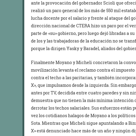
ante la provocación del gobernador Scioli que ofrec
realizó un paro general de los más de 550 mil estat
lucha docente por el salario y frente al ataque del 
dirección nacional de CTERA hizo un paro por el verg
parte de «su» gobierno, pero luego dejó libradas a su 
de los y las trabajadoras de la educación no se trans
porque la dirigen Yasky y Baradel, aliados del gobier
Finalmente Moyano y Micheli concretaron la convoc
movilización levanta el reclamo contra el impuesto a
contra el techo a las paritarias, y también incorpora
X», que impulsamos desde la izquierda. Sin embargo
antes por TV, decidida entre cuatro paredes y sin ni
demuestra que no tienen la más mínima intención de
derrotar los techos salariales. Sus esfuerzos están p
vez los cotidianos halagos de Moyano a los políticos
Sota. Mientras que Micheli sigue apuntalando a Binn
X» está denunciado hace más de un año y ningún di