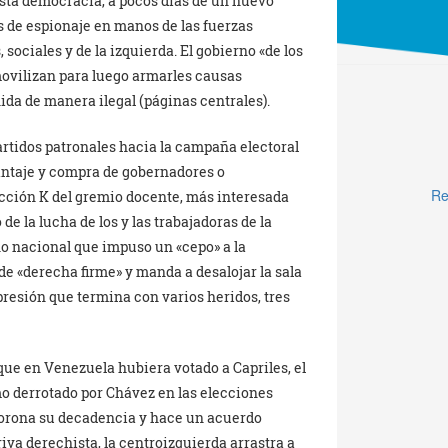
 esta democracia, a pocos días de un nuevo
s de espionaje en manos de las fuerzas
sociales y de la izquierda. El gobierno «de los
ovilizan para luego armarles causas
da de manera ilegal (páginas centrales).
partidos patronales hacia la campaña electoral
antaje y compra de gobernadores o
Re
ección K del gremio docente, más interesada
 de la lucha de los y las trabajadoras de la
no nacional que impuso un «cepo» a la
l de «derecha firme» y manda a desalojar la sala
presión que termina con varios heridos, tres
que en Venezuela hubiera votado a Capriles, el
mo derrotado por Chávez en las elecciones
 corona su decadencia y hace un acuerdo
iva derechista, la centroizquierda arrastra a