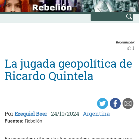
Skip
INICIO
to
Avanzada
content
Recomiendo:
1
La jugada geopolítica de
Ricardo Quintela
Por
|
24/10/2024
|
Argentina
Ezequiel Beer
Fuentes:
Rebelión
En momentos críticos de alineamientos y negociaciones para