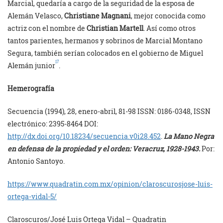
Marcial, quedaría a cargo de la seguridad de la esposa de
Alemán Velasco,
Christiane Magnani
, mejor conocida como
actriz con el nombre de
Christian Martell
. Así como otros
tantos parientes, hermanos y sobrinos de Marcial Montano
Segura, también serían colocados en el gobierno de Miguel
17
Alemán junior
.
Hemerografía
Secuencia (1994), 28, enero-abril, 81-98 ISSN: 0186-0348, ISSN
electrónico: 2395-8464 DOI:
http://dx.doi.org/10.18234/secuencia.v0i28.452
.
La Mano Negra
en defensa de la propiedad y el orden: Veracruz, 1928-1943.
Por:
Antonio Santoyo.
https://www.quadratin.com.mx/opinion/claroscurosjose-luis-
ortega-vidal-5/
Claroscuros/José Luis Ortega Vidal – Quadratin