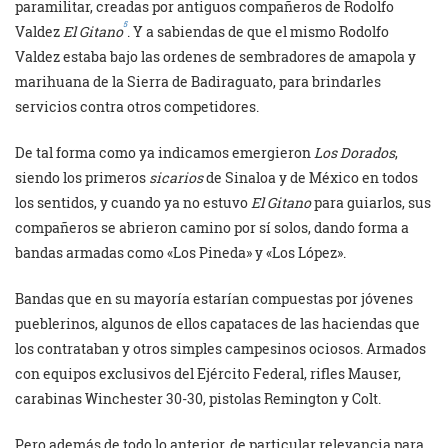
paramilitar, creadas por antiguos compañeros de Rodolfo
5
Valdez
El Gitano
. Y a sabiendas de que el mismo Rodolfo
Valdez estaba bajo las ordenes de sembradores de amapola y
marihuana de la Sierra de Badiraguato, para brindarles
servicios contra otros competidores.
De tal forma como ya indicamos emergieron
Los Dorados
,
siendo los primeros
sicarios
de Sinaloa y de México en todos
los sentidos, y cuando ya no estuvo
El Gitano
para guiarlos, sus
compañeros se abrieron camino por sí solos, dando forma a
bandas armadas como «Los Pineda» y «Los López».
Bandas que en su mayoría estarían compuestas por jóvenes
pueblerinos, algunos de ellos capataces de las haciendas que
los contrataban y otros simples campesinos ociosos. Armados
con equipos exclusivos del Ejército Federal, rifles Mauser,
carabinas Winchester 30-30, pistolas Remington y Colt.
Pero además de todo lo anterior, de particular relevancia para