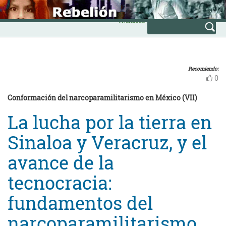
Skip
INICIO
to
Avanzada
content
Recomiendo:
0
Conformación del narcoparamilitarismo en México (VII)
La lucha por la tierra en
Sinaloa y Veracruz, y el
avance de la
tecnocracia:
fundamentos del
narcoparamilitarismo