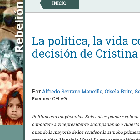
Skip
INICIO
to
content
La política, la vida c
decisión de Cristina
Por
Alfredo Serrano Mancilla
,
Gisela Brito
,
Se
Fuentes:
CELAG
Política con mayúsculas. Solo así se puede explicar 
candidata a vicepresidenta acompañando a Alberto
cuando la mayoría de los sondeos la situaba primera
perseguidor, Mauricio Macri. La encuesta publicada 