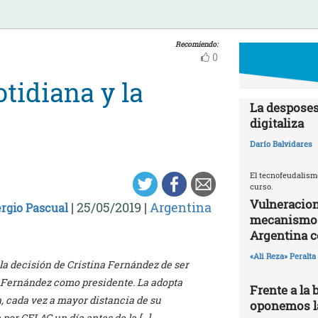
Recomiendo:
0
otidiana y la
La desposes
digitaliza
Darío Balvidares
El tecnofeudalism
curso.
Vulneracion
|
25/05/2019
|
Argentina
rgio Pascual
mecanismos 
Argentina 
«Ali Reza» Peralta
la decisión de Cristina Fernández de ser
 Fernández como presidente. La adopta
Frente a la 
, cada vez a mayor distancia de su
oponemos la
por CELAG un día antes de la […]