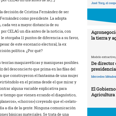
José Yorg, el coop
la decisión de Cristina Fernández de ser
 Fernández como presidente. La adopta
, cada vez a mayor distancia de su
por CELAG un día antes de la noticia, con
Agronegocio
la tierra y 
 le otorgaba 11 puntos de diferencia a su favor,
pesar de este escenario electoral, la ex
isión política. ¿Por qué?
Modelo extractivo,
las teorías maquiavélicas y maniqueas posibles.
De director
presidencia
z del desconcierto que prima en las filas del
en que construyeron el fantasma de una mujer
Mercedes Ménde
virtiéndolo en el prisma desde el que mirar y
El Gobierno
contrar alguna variable explicativa para
Agricultura
ce tiempo que vienen errando el diagnóstico,
laneros», «chorros») creyendo que el «relato-
 día a día de la gente. Ninguna comunicación
iones básicas materiales. Se trata de una