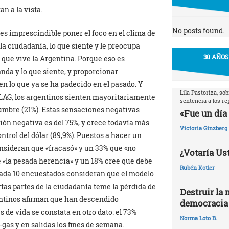
an a la vista.
No posts found.
s imprescindible poner el foco en el clima de
a ciudadanía, lo que siente y le preocupa
30 AÑOS
que vive la Argentina. Porque eso es
manda y lo que siente, y proporcionar
n lo que ya se ha padecido en el pasado. Y
Lila Pastoriza, so
ELAG, los argentinos sienten mayoritariamente
sentencia a los r
idumbre (21%). Estas sensaciones negativas
«Fue un día 
ión negativa es del 75%, y crece todavía más
Victoria Ginzberg
ntrol del dólar (89,9%). Puestos a hacer un
onsideran que «fracasó» y un 33% que «no
¿Votaría Ust
de «la pesada herencia» y un 18% cree que debe
Rubén Kotler
 cada 10 encuestados consideran que el modelo
as partes de la ciudadanía teme la pérdida de
Destruir la 
gentinos afirman que han descendido
democracia
 de vida se constata en otro dato: el 73%
Norma Loto B.
gas y en salidas los fines de semana.