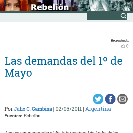
Skip
INICIO
to
Avanzada
content
Recomiendo:
0
Las demandas del 1º de
Mayo
Por
|
02/05/2011
|
Argentina
Julio C. Gambina
Fuentes:
Rebelión
Ayer se conmemoraba el día internacional de lucha delos