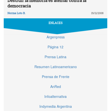
Destruir la memoria es atentar contra la
democracia
Norma Loto B.
19/11/2008
ENLACES
Argenpress
Página 12
Prensa Latina
Resumen Latinoamericano
Prensa de Frente
AnRed
Infoalternativa
Indymedia Argentina