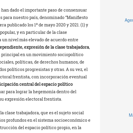
as han dado el importante paso de consensuar
 para nuestro país, denominado “Manifiesto
Agen
era publicado los 1º de mayo 2020 y 2021. (1) y
opular, y en particular de la clase
a un nivel más elevado de acuerdo entre
ependiente, expresión de la clase trabajadora
,
l principal en un movimiento sociopolítico
ociales, políticas, de derechos humanos, de
 políticos progresistas y otras. A su vez, el
ctoral frentista, con incorporación eventual
icipación central del espacio político
uar para lograr la hegemonía dentro del
 expresión electoral frentista.
a clase trabajadora, que es el sujeto social
Ma
bios profundos en el sistema socioeconómico e
trucción del espacio político propio, en la