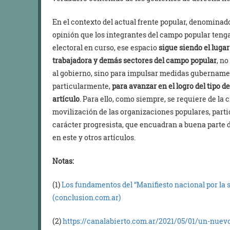
En el contexto del actual frente popular, denominado
opinión que los integrantes del campo popular teng
electoral en curso, ese espacio
sigue siendo el lugar
trabajadora y demás sectores del campo popular
, no
al gobierno, sino para impulsar medidas gubernament
particularmente,
para avanzar en el logro del tipo d
artículo
. Para ello, como siempre, se requiere de la
movilización de las organizaciones populares, parti
carácter progresista, que encuadran a buena parte 
en este y otros artículos.
Notas:
(1)
Los fundamentos del “Manifiesto nacional por la s
(conclusion.com.ar)
(2)
https://canalabierto.com.ar/2021/05/01/un-nuevo