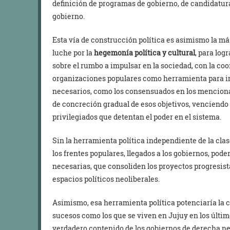
definición de programas de gobierno, de candidatura
gobierno.
Esta vía de construcción política es asimismo la má
luche por la
hegemonía política y cultural
, para log
sobre el rumbo a impulsar en la sociedad, con la co
organizaciones populares como herramienta para i
necesarios, como los consensuados en los mencionad
de concreción gradual de esos objetivos, venciendo
privilegiados que detentan el poder en el sistema.
Sin la herramienta política independiente de la cla
los frentes populares, llegados a los gobiernos, pode
necesarias, que consoliden los proyectos progresistas
espacios políticos neoliberales.
Asimismo, esa herramienta política potenciaría la 
sucesos como los que se viven en Jujuy en los últi
verdadero contenido de los gobiernos de derecha ne