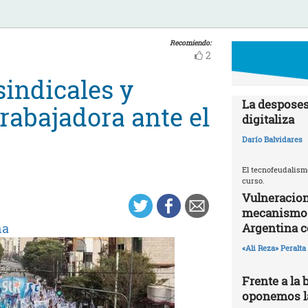
Recomiendo:
2
sindicales y
La desposes
trabajadora ante el
digitaliza
Darío Balvidares
El tecnofeudalism
curso.
Vulneracion
mecanismos 
Argentina 
na
«Ali Reza» Peralta
Frente a la 
oponemos la