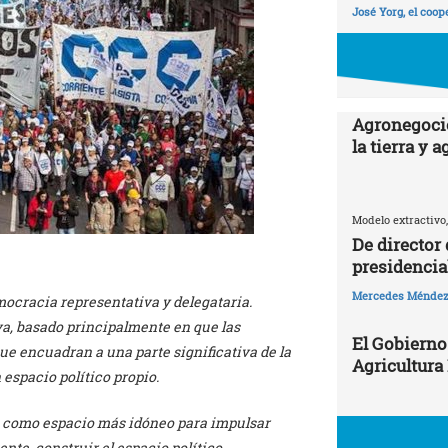
José Yorg, el coop
Agronegocio
la tierra y 
Modelo extractivo,
De director
presidencia
Mercedes Ménde
mocracia representativa y delegataria.
va, basado principalmente en que las
El Gobierno
ue encuadran a una parte significativa de la
Agricultura
espacio político propio.
ia, como espacio más idóneo para impulsar
te, construir el espacio político