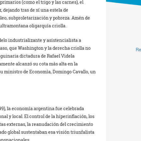
rimarios (como el trigo y las carnes), el
 dejando tras de sí una estela de
pleo, subproletarización y pobreza. Amén de
 ultramontana oligarquía criolla.
elo industrializante y asistencialista a
caso, que Washington y la derecha criolla no
Re
nguinaria dictadura de Rafael Videla
amente alcanzó su cota más alta en la
su ministro de Economía, Domingo Cavallo, un
99), la economía argentina fue celebrada
l y local. El control de la hiperinflación, los
ntas externas, la reanudación del crecimiento
ado global sustentaban esa visión triunfalista
ransnacionales.