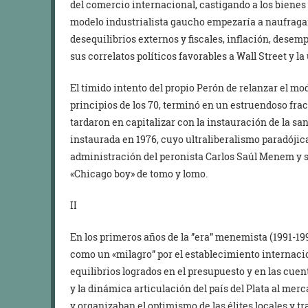
del comercio internacional, castigando a los bienes p
modelo industrialista gaucho empezaría a naufragar,
desequilibrios externos y fiscales, inflación, desem
sus correlatos políticos favorables a Wall Street y la
El tímido intento del propio Perón de relanzar el mod
principios de los 70, terminó en un estruendoso fra
tardaron en capitalizar con la instauración de la sa
instaurada en 1976, cuyo ultraliberalismo paradójic
administración del peronista Carlos Saúl Menem y 
«Chicago boy» de tomo y lomo.
II
En los primeros años de la ”era” menemista (1991-19
como un «milagro” por el establecimiento internaciona
equilibrios logrados en el presupuesto y en las cue
y la dinámica articulación del país del Plata al merc
y organizaban el optimismo de las élites locales y t