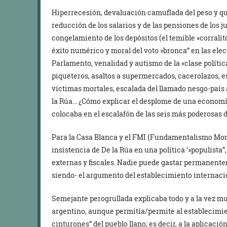
Hiperrecesión, devaluación camuflada del peso y qui
reducción de los salarios y de las pensiones de los j
congelamiento de los depósitos (el temible «corrali
éxito numérico y moral del voto »bronca” en las ele
Parlamento, venalidad y autismo de la «clase polític
piqueteros, asaltos a supermercados, cacerolazos, es
víctimas mortales, escalada del llamado nesgo-país 
la Rúa… ¿Cómo explicar el desplome de una economía
colocaba en el escalafón de las seis más poderosas d
Para la Casa Blanca y el FMI (Fundamentalismo Mone
insistencia de De la Rúa en una política ‘»populista”
externas y fiscales. Nadie puede gastar permanente
siendo- el argumento del establecimiento internacio
Semejante perogrullada explicaba todo y a la vez m
argentino, aunque permitía/permite al establecimien
cinturones” del pueblo llano; es decir, a la aplicaci