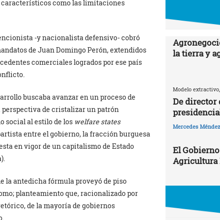
 característicos como las limitaciones
encionista -y nacionalista defensivo- cobró
Agronegocio
 mandatos de Juan Domingo Perón, extendidos
la tierra y 
xcedentes comerciales logrados por ese país
nflicto.
Modelo extractivo,
arrollo buscaba avanzar en un proceso de
De director
 perspectiva de cristalizar un patrón
presidencia
social al estilo de los
welfare states
Mercedes Ménde
artista entre el gobierno, la fracción burguesa
uesta en vigor de un capitalismo de Estado
El Gobierno
).
Agricultura
de la antedicha fórmula proveyó de piso
nomo; planteamiento que, racionalizado por
etórico, de la mayoría de gobiernos
o.