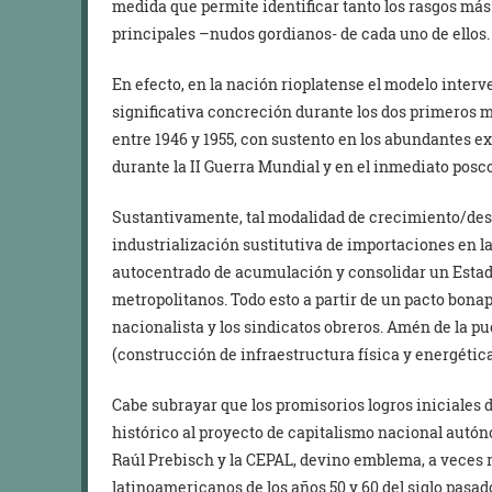
medida que permite identificar tanto los rasgos más
principales –nudos gordianos- de cada uno de ellos.
En efecto, en la nación rioplatense el modelo interv
significativa concreción durante los dos primeros
entre 1946 y 1955, con sustento en los abundantes e
durante la II Guerra Mundial y en el inmediato posco
Sustantivamente, tal modalidad de crecimiento/des
industrialización sustitutiva de importaciones en la
autocentrado de acumulación y consolidar un Estado 
metropolitanos. Todo esto a partir de un pacto bonap
nacionalista y los sindicatos obreros. Amén de la p
(construcción de infraestructura física y energética
Cabe subrayar que los promisorios logros iniciales 
histórico al proyecto de capitalismo nacional autó
Raúl Prebisch y la CEPAL, devino emblema, a veces r
latinoamericanos de los años 50 y 60 del siglo pasad