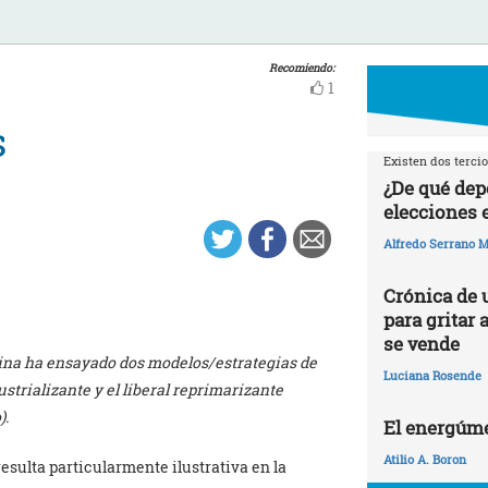
Recomiendo:
1
s
Existen dos tercio
¿De qué dep
elecciones 
Alfredo Serrano M
Crónica de 
para gritar 
se vende
tina ha ensayado dos modelos/estrategias de
Luciana Rosende
strializante y el liberal reprimarizante
).
El energúme
Atilio A. Boron
 resulta particularmente ilustrativa en la