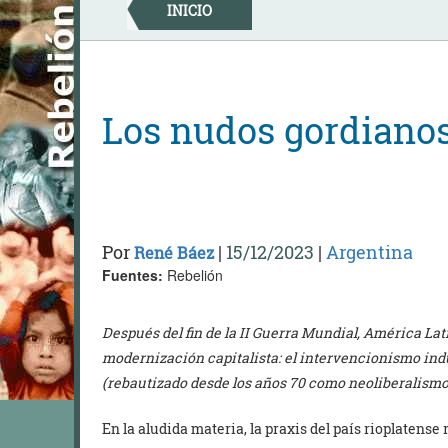
Skip
INICIO
to
content
Los nudos gordiano
Por
|
15/12/2023
|
Argentina
René Báez
Fuentes:
Rebelión
Después del fin de la II Guerra Mundial, América La
modernización capitalista: el intervencionismo indu
(rebautizado desde los años 70 como neoliberalismo
En la aludida materia, la praxis del país rioplatense