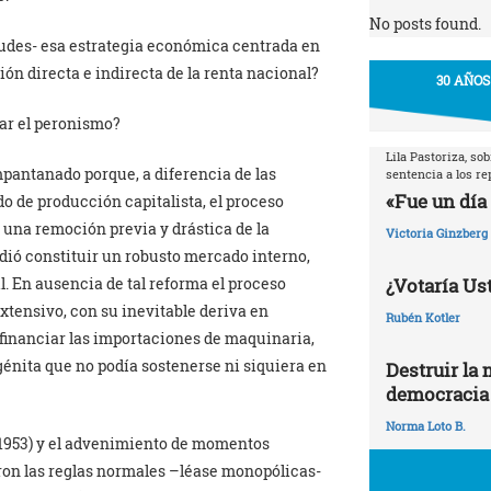
No posts found.
itudes- esa estrategia económica centrada en
ón directa e indirecta de la renta nacional?
30 AÑOS
ear el peronismo?
Lila Pastoriza, so
mpantanado porque, a diferencia de las
sentencia a los r
«Fue un día 
o de producción capitalista, el proceso
 una remoción previa y drástica de la
Victoria Ginzberg
idió constituir un robusto mercado interno,
¿Votaría Ust
l. En ausencia de tal reforma el proceso
xtensivo, con su inevitable deriva en
Rubén Kotler
 financiar las importaciones de maquinaria,
énita que no podía sostenerse ni siquiera en
Destruir la 
democracia
Norma Loto B.
 (1953) y el advenimiento de momentos
eron las reglas normales –léase monopólicas-