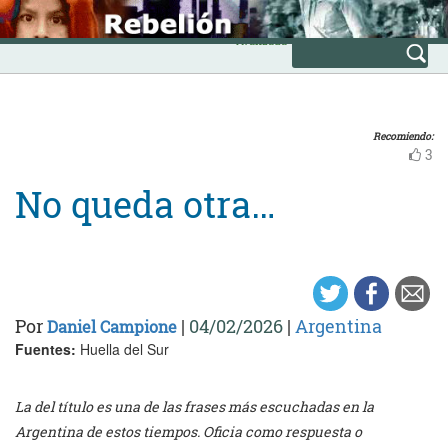
Skip
INICIO
to
Avanzada
content
Recomiendo:
3
No queda otra…
Por
|
04/02/2026
|
Argentina
Daniel Campione
Fuentes:
Huella del Sur
La del título es una de las frases más escuchadas en la
Argentina de estos tiempos. Oficia como respuesta o