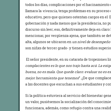
todos los días, complicaciones por el hacinamiento 
llamara la
vivencia
, tenga problemas en su proceso 
educativo, pero que quienes ostentan cargos en el 
gobernación y nada menos que la presidencia, no pue
discurso sin leer; eso, definitivamente deja en claro
mencionar, por vergüenza ajena, que también se dete
alta, algunos se ubicaron en
un nivel de desempeño
son niñxs de tercer grado- y tienen estudios superio
El señor presidente, en su catarata de tropezones lin
complacientes es lo que nos trajo hasta acá. La exig
buena, no es mala. Que quede claro: evaluar no es e
mejor herramienta que tenemos
”. ¿De que complac
a lxs docentes que escuchan a sus estudiantes y c
Si la política estuviera al servicio del bienestar ge
un valor, pusiésemos la socialización del conocimi
funcionara, además, como refugio contra una realida