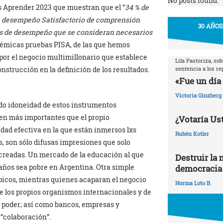
No posts found.
s Aprender 2023 que muestran que el “
34 % de
 de desempeño Satisfactorio de comprensión
30 AÑOS
eles de desempeño que se consideran necesarios
polémicas pruebas PISA, de las que hemos
por el negocio multimillonario que establece
Lila Pastoriza, so
sentencia a los r
onstrucción en la definición de los resultados.
«Fue un día 
.
Victoria Ginzberg
udo idoneidad de estos instrumentos
 en más importantes que el propio
¿Votaría Ust
idad efectiva en la que están inmersos lxs
Rubén Kotler
 son sólo difusas impresiones que solo
creadas. Un mercado de la educación al que
Destruir la 
 años sea pobre en Argentina. Otra simple
democracia
ópicos, mientras quienes acaparan el negocio
Norma Loto B.
e los propios organismos internacionales y de
l poder; así como bancos, empresas y
“colaboración”.