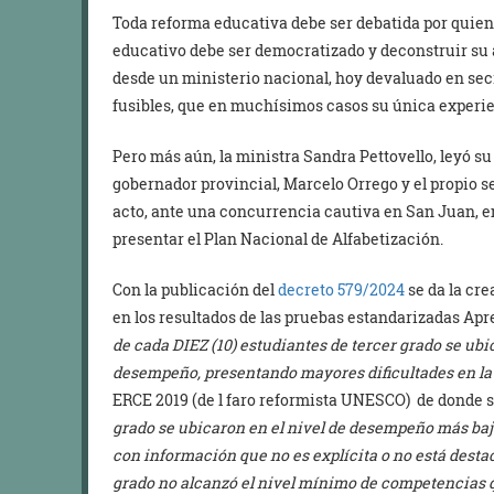
Toda reforma educativa debe ser debatida por quien
educativo debe ser democratizado y deconstruir su 
desde un ministerio nacional, hoy devaluado en secr
fusibles, que en muchísimos casos su única experie
Pero más aún, la ministra Sandra Pettovello, leyó su 
gobernador provincial, Marcelo Orrego y el propio se
acto, ante una concurrencia cautiva en San Juan, en
presentar el Plan Nacional de Alfabetización.
Con la publicación del
decreto 579/2024
se da la cre
en los resultados de las pruebas estandarizadas Ap
de cada DIEZ (10) estudiantes de tercer grado se ubi
desempeño, presentando mayores dificultades en la 
ERCE 2019 (de l faro reformista UNESCO) de donde s
grado se ubicaron en el nivel de desempeño más bajo
con información que no es explícita o no está desta
grado no alcanzó el nivel mínimo de competencias q