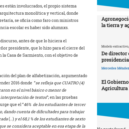
es están involucrados, el propio sistema
arquitectura monolítica y vertical, donde
Agronegocio
etaría, se oficia como faro con ministros
la tierra y 
ncia escolar es haber sido alumnxs.
discurso, antes de que lo hiciera el
Modelo extractivo,
ñor presidente, que lo hizo para el cierre del
De director
 la Casa de Sarmiento, con el objetivo de
presidencia
Mercedes Ménde
ación del plan de alfabetización, argumentado
El Gobierno
render 2016 donde “
se refleja que CUATRO (4)
Agricultura
caron en el nivel básico o menor de
interpretación de textos
”; en las pruebas
urge que el “
46% de los estudiantes de tercer
, dando cuenta de dificultades para trabajar
cada
(…)
y el 68,1 % de los estudiantes de sexto
ue se considera aceptable en esa etapa de la