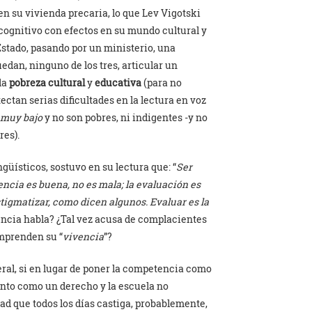
en su vivienda precaria, lo que Lev Vigotski
cognitivo con efectos en su mundo cultural y
Estado, pasando por un ministerio, una
dan, ninguno de los tres, articular un
 la
pobreza cultural
y
educativa
(para no
ctan serias dificultades en la lectura en voz
 muy bajo
y no son pobres, ni indigentes -y no
res).
güísticos, sostuvo en su lectura que: “
Ser
encia es buena, no es mala; la evaluación es
stigmatizar, como dicen algunos. Evaluar es la
encia habla? ¿Tal vez acusa de complacientes
omprenden su “
vivencia
”?
neral, si en lugar de poner la competencia como
ento como un derecho y la escuela no
d que todos los días castiga, probablemente,