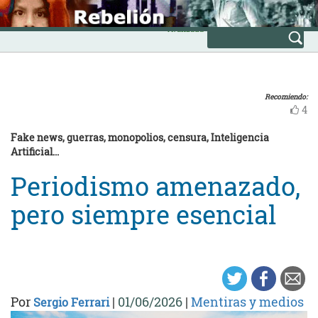
Skip
INICIO
to
Avanzada
content
Recomiendo:
4
Fake news, guerras, monopolios, censura, Inteligencia
Artificial...
Periodismo amenazado,
pero siempre esencial
Por
|
01/06/2026
|
Mentiras y medios
Sergio Ferrari