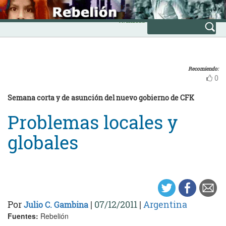
Skip
INICIO
to
Avanzada
content
Recomiendo:
0
Semana corta y de asunción del nuevo gobierno de CFK
Problemas locales y
globales
Por
|
07/12/2011
|
Argentina
Julio C. Gambina
Fuentes:
Rebelión