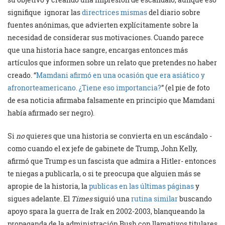
signifique ignorar las
directrices mismas
del diario sobre
fuentes anónimas, que advierten explícitamente sobre la
necesidad de considerar sus motivaciones. Cuando parece
que una historia hace sangre, encargas entonces más
artículos que informen sobre un relato que pretendes no haber
creado. “
Mamdani afirmó en una ocasión que era asiático y
afronorteamericano. ¿Tiene eso importancia?
” (el pie de foto
de esa noticia afirmaba falsamente en principio que Mamdani
había afirmado ser negro).
Si
no
quieres que una historia se convierta en un escándalo -
como cuando el ex jefe de gabinete de Trump, John Kelly,
afirmó que Trump es un fascista que admira a Hitler- entonces
te niegas a publicarla, o si te preocupa que alguien más se
apropie de la historia, la
publicas en las últimas páginas
y
sigues adelante. El
Times
siguió una
rutina similar
buscando
apoyo spara la guerra de Irak en 2002-2003, blanqueando la
propaganda de la administración Bush con llamativos titulares