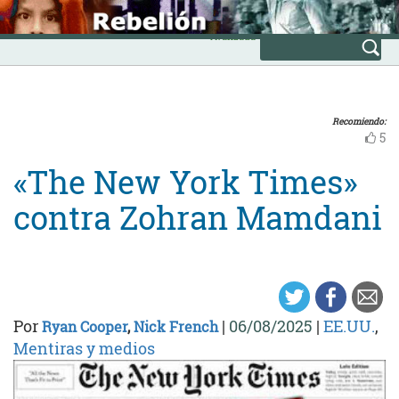
Skip
INICIO
to
Avanzada
content
Recomiendo:
5
«The New York Times»
contra Zohran Mamdani
Por
|
06/08/2025
|
EE.UU.
,
Ryan Cooper
,
Nick French
Mentiras y medios