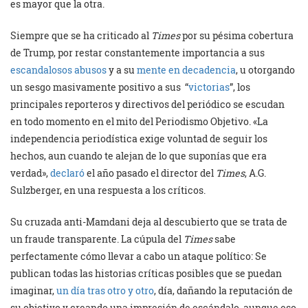
es mayor que la otra.
Siempre que se ha criticado al
Times
por su pésima cobertura
de Trump, por restar constantemente importancia a sus
escandalosos abusos
y a su
mente en decadencia
, u otorgando
un sesgo masivamente positivo a sus “
victorias
”, los
principales reporteros y directivos del periódico se escudan
en todo momento en el mito del Periodismo Objetivo. «La
independencia periodística exige voluntad de seguir los
hechos, aun cuando te alejan de lo que suponías que era
verdad»,
declaró
el año pasado el director del
Times
, A.G.
Sulzberger, en una respuesta a los críticos.
Su cruzada anti-Mamdani deja al descubierto que se trata de
un fraude transparente. La cúpula del
Times
sabe
perfectamente cómo llevar a cabo un ataque político: Se
publican todas las historias críticas posibles que se puedan
imaginar,
un día tras otro y otro
, día, dañando la reputación de
su objetivo y creando una impresión de escándalo, aunque eso