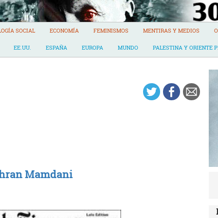
LOGÍA SOCIAL
ECONOMÍA
FEMINISMOS
MENTIRAS Y MEDIOS
O
EE.UU.
ESPAÑA
EUROPA
MUNDO
PALESTINA Y ORIENTE 
Zohran Mamdani