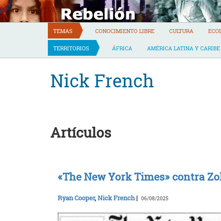
Skip
to
content
TEMAS
CONOCIMIENTO LIBRE
CULTURA
ECO
TERRITORIOS
ÁFRICA
AMÉRICA LATINA Y CARIBE
Nick French
Artículos
«The New York Times» contra 
Ryan Cooper
,
Nick French
|
06/08/2025