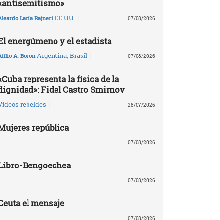
«antisemitismo»
|
EE.UU.
Aleardo Laría Rajneri
07/08/2026
El energúmeno y el estadista
|
Argentina
,
Brasil
Atilio A. Boron
07/08/2026
«Cuba representa la física de la
dignidad»: Fidel Castro Smirnov
|
Vídeos rebeldes
28/07/2026
Mujeres república
07/08/2026
Libro-Bengoechea
07/08/2026
Ceuta el mensaje
07/08/2026