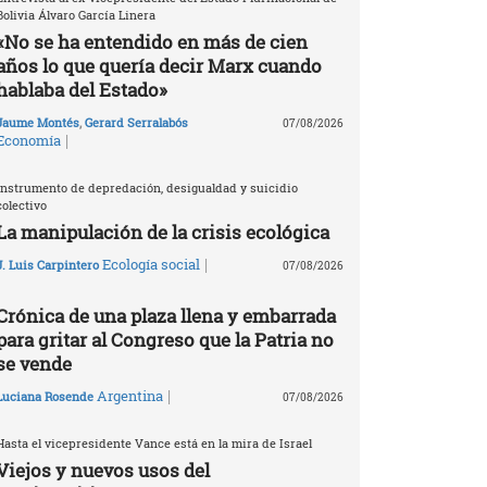
Bolivia Álvaro García Linera
«No se ha entendido en más de cien
años lo que quería decir Marx cuando
hablaba del Estado»
Jaume Montés
,
Gerard Serralabós
07/08/2026
|
Economía
Instrumento de depredación, desigualdad y suicidio
colectivo
La manipulación de la crisis ecológica
|
Ecología social
J. Luis Carpintero
07/08/2026
Crónica de una plaza llena y embarrada
para gritar al Congreso que la Patria no
se vende
|
Argentina
Luciana Rosende
07/08/2026
Hasta el vicepresidente Vance está en la mira de Israel
Viejos y nuevos usos del