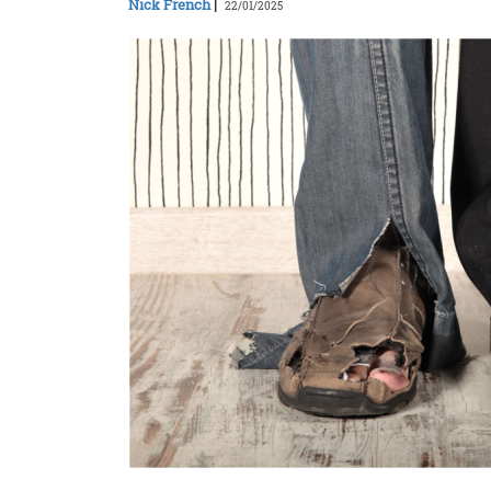
Nick French
|
22/01/2025