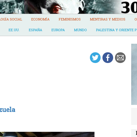
LOGÍA SOCIAL
ECONOMÍA
FEMINISMOS
MENTIRAS Y MEDIOS
O
EE.UU.
ESPAÑA
EUROPA
MUNDO
PALESTINA Y ORIENTE 
zuela