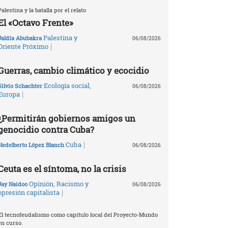
Palestina y la batalla por el relato
El «Octavo Frente»
Palestina y
Jaldía Abubakra
06/08/2026
|
Oriente Próximo
Guerras, cambio climático y ecocidio
Ecología social
,
Silvio Schachter
06/08/2026
|
Europa
¿Permitirán gobiernos amigos un
genocidio contra Cuba?
|
Cuba
Hedelberto López Blanch
06/08/2026
Ceuta es el síntoma, no la crisis
Opinión
,
Racismo y
Jay Naidoo
06/08/2026
|
opresión capitalista
El tecnofeudalismo como capítulo local del Proyecto-Mundo
en curso.