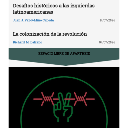
Desafíos históricos a las izquierdas
latinoamericanas
Juan J. Paz-y-Miño Cepeda
14/07/2026
La colonización de la revolución
Richard M. Balzano
04/07/2026
ESPACIO LIBRE DE APARTHEID