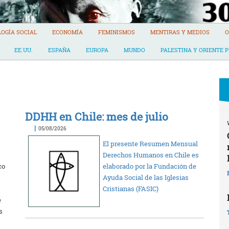
LOGÍA SOCIAL
ECONOMÍA
FEMINISMOS
MENTIRAS Y MEDIOS
O
EE.UU.
ESPAÑA
EUROPA
MUNDO
PALESTINA Y ORIENTE 
DDHH en Chile: mes de julio
|
05/08/2026
El presente Resumen Mensual
Derechos Humanos en Chile es
co
elaborado por la Fundación de
Ayuda Social de las Iglesias
Cristianas (FASIC)
e
s