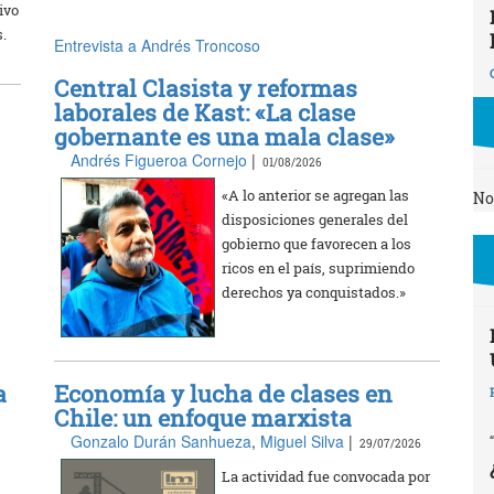
ivo
s.
Entrevista a Andrés Troncoso
Central Clasista y reformas
laborales de Kast: «La clase
gobernante es una mala clase»
Andrés Figueroa Cornejo
|
01/08/2026
«A lo anterior se agregan las
No
disposiciones generales del
gobierno que favorecen a los
ricos en el país, suprimiendo
derechos ya conquistados.»
a
Economía y lucha de clases en
Chile: un enfoque marxista
Gonzalo Durán Sanhueza
,
Miguel Silva
|
29/07/2026
La actividad fue convocada por