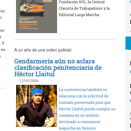
Fundación SOL, la Central
Clasista de Trabajadores y la
 su
Editorial Larga Marcha.
o
Sus
y
. Y
A un año de una orden judicial:
 en
a
Gendarmería aún no aclara
clasificación penitenciaria de
Héctor Llaitul
|
27/07/2026
La controversia también se
relaciona con la solicitud de
traslado presentada para que
Héctor Llaitul pueda cumplir su
condena en un módulo
destinado a comuneros
mapuche en Temuco.