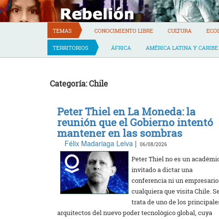
Skip
to
content
TEMAS
CONOCIMIENTO LIBRE
CULTURA
ECO
TERRITORIOS
ÁFRICA
AMÉRICA LATINA Y CARIBE
Categoría: Chile
Peter Thiel en La Moneda: la
reunión que el Gobierno intentó
mantener en las sombras
Félix Madariaga Leiva
|
06/08/2026
Peter Thiel no es un académi
invitado a dictar una
conferencia ni un empresario
cualquiera que visita Chile. S
trata de uno de los principale
arquitectos del nuevo poder tecnológico global, cuya