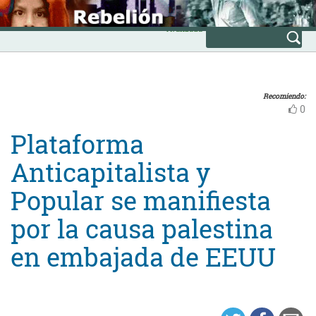
Skip
INICIO
to
Avanzada
content
Recomiendo:
0
Plataforma
Anticapitalista y
Popular se manifiesta
por la causa palestina
en embajada de EEUU