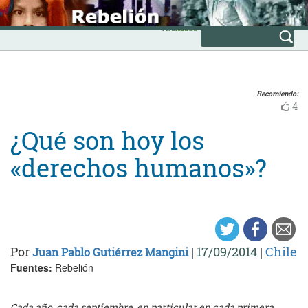
Skip
INICIO
to
Avanzada
content
Recomiendo:
4
¿Qué son hoy los
«derechos humanos»?
Por
|
17/09/2014
|
Chile
Juan Pablo Gutiérrez Mangini
Fuentes:
Rebelión
Cada año, cada septiembre, en particular en cada primera