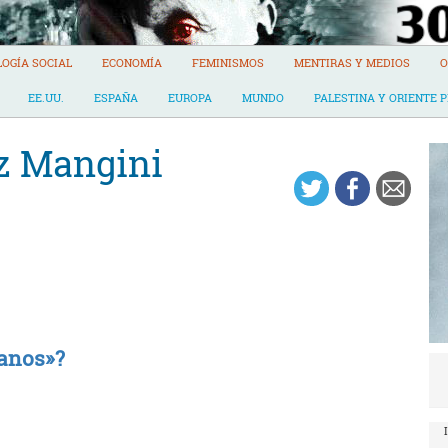
LOGÍA SOCIAL
ECONOMÍA
FEMINISMOS
MENTIRAS Y MEDIOS
O
EE.UU.
ESPAÑA
EUROPA
MUNDO
PALESTINA Y ORIENTE 
z Mangini
anos»?