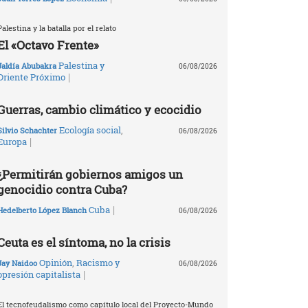
Palestina y la batalla por el relato
El «Octavo Frente»
Palestina y
Jaldía Abubakra
06/08/2026
|
Oriente Próximo
Guerras, cambio climático y ecocidio
Ecología social
,
Silvio Schachter
06/08/2026
|
Europa
¿Permitirán gobiernos amigos un
genocidio contra Cuba?
|
Cuba
Hedelberto López Blanch
06/08/2026
Ceuta es el síntoma, no la crisis
Opinión
,
Racismo y
Jay Naidoo
06/08/2026
|
opresión capitalista
El tecnofeudalismo como capítulo local del Proyecto-Mundo