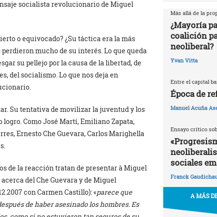
mensaje socialista revolucionario de Miguel
Más allá de la pr
¿Mayoría pa
coalición p
ierto o equivocado? ¿Su táctica era la más
neoliberal?
 perdieron mucho de su interés. Lo que queda
Yvan Vitta
sgar su pellejo por la causa de la libertad, de
s, del socialismo. Lo que nos deja en
Entre el capital b
ucionario.
Época de re
Manuel Acuña As
r. Su tentativa de movilizar la juventud y los
o logro. Como José Martí, Emiliano Zapata,
Ensayo crítico so
rres, Ernesto Che Guevara, Carlos Marighella
«Progresism
s.
neoliberali
sociales em
os de la reacción tratan de presentar à Miguel
Franck Gaudicha
o acerca del Che Guevara y de Miguel
12.2007 con Carmen Castillo): «
parece que
A MÁS DE
después de haber asesinado los hombres. Es
os, como si no estuvieron tan seguros de su