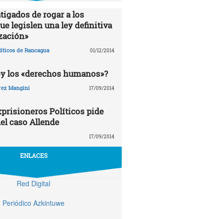
tigados de rogar a los
e legislen una ley definitiva
zación»
líticos de Rancagua
01/12/2014
oy los «derechos humanos»?
rez Mangini
17/09/2014
prisioneros Políticos pide
el caso Allende
17/09/2014
ENLACES
Red Digital
Periódico Azkintuwe