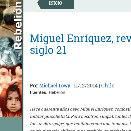
Skip
INICIO
to
content
Miguel Enríquez, rev
siglo 21
Por
|
11/12/2014
|
Chile
Michael Löwy
Fuentes:
Rebelión
Hace cuarenta años cayó Miguel Enríquez, combatie
militar pinochetista. Para nosotros, simpatizantes 
fue un duro golpe, que recibimos con una inmensa tr
revolucionario chileno, sino también un símbolo uni