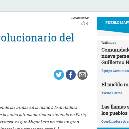
Recomiendo:
PUEBLO MAPU
4
olucionario del
Wallmapu
Comunidade
nueva perse
Guillermo Ñ
Equipo Comunica
El pueblo m
Txema García
Las llamas s
ndo las armas en la mano à la dictadura
los pueblos
de la lucha latinoamericana viviendo en Paris,
isteza: es que Miguel era no solo un gran
Coordinadora Ara
versal, una esperanza para […]