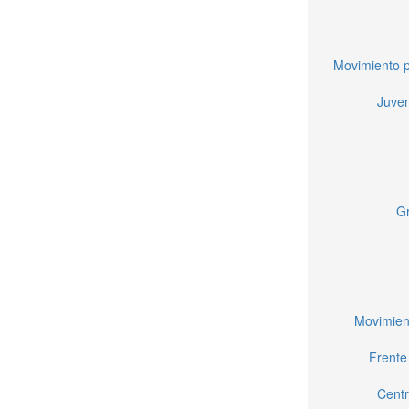
Movimiento p
Juven
Gr
Movimien
Frente
Centr