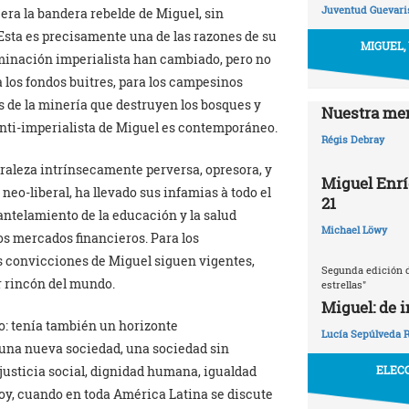
Juventud Guevaris
a era la bandera rebelde de Miguel, sin
Esta es precisamente una de las razones de su
MIGUEL,
minación imperialista han cambiado, pero no
 los fondos buitres, para los campesinos
s de la minería que destruyen los bosques y
Nuestra mem
 anti-imperialista de Miguel es contemporáneo.
Régis Debray
raleza intrínsecamente perversa, opresora, y
Miguel Enrí
neo-liberal, ha llevado sus infamias à todo el
21
antelamiento de la educación y la salud
Michael Löwy
los mercados financieros. Para los
las convicciones de Miguel siguen vigentes,
Segunda edición d
r rincón del mundo.
estrellas"
Miguel: de 
o: tenía también un horizonte
Lucía Sepúlveda 
 una nueva sociedad, una sociedad sin
ELECC
 justicia social, dignidad humana, igualdad
Hoy, cuando en toda América Latina se discute