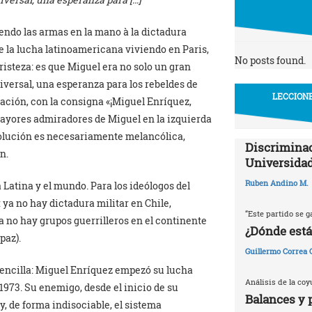
ndo las armas en la mano à la dictadura
de la lucha latinoamericana viviendo en Paris,
No posts found.
isteza: es que Miguel era no solo un gran
versal, una esperanza para los rebeldes de
LECCIONE
tación, con la consigna «¡Miguel Enríquez,
mayores admiradores de Miguel en la izquierda
volución es necesariamente melancólica,
Discriminac
n.
Universidad
Ruben Andino M.
atina y el mundo. Para los ideólogos del
ya no hay dictadura militar en Chile,
“Este partido se g
 no hay grupos guerrilleros en el continente
¿Dónde está
paz).
Guillermo Correa
 sencilla: Miguel Enríquez empezó su lucha
Análisis de la coy
1973. Su enemigo, desde el inicio de su
Balances y 
y, de forma indisociable, el sistema