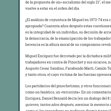
de la propuesta de un» socialismo del siglo 21″, el 
vuelve a estar en el orden del día.
¿El análisis de coyuntura de Miguel en 1973-74 era c
apropiada? Cuarenta años después estas cuestiones
es la integridad de un individuo, su decisión de arrie
la democracia, de la emancipación de los trabajadore
herencia es la altura moral de su compromiso revol
Miguel Enríquez fue derrotado por la dictadura milita
trabajadores en contra de Pinochet y sus sicarios, n
Augusto Cesar Sandino, Farabundo Martí, Camilo To
y tanto otros, el cayo victima de las fuerzas opresora
Los partidarios del pinochetismo, y otros funcionari
como un fanático, un «terrorista». En un comentari
Enríquez, Daniel Bensaïd decía (en un dialogo del 8.
quieren, tantos años después, asesinar la memoria 
como si los vencedores no pudieran dormir tranquil