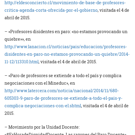
http://eldesconcierto.cl/movimiento-de-base-de-profesores-
critica-agenda-corta-ofrecida-por-el-gobierno
, visitada el 4 de
abril de 2015.
– «Profesores disidentes en paro: «no estamos provocando un
quiebre»», en
http://www.lanacion.cl/noticias/pais/educacion/profesores-
disidentes-en-paro-no-estamos-provocando-un-quiebre/2014-
11-12/113310.html
, visitada el 4 de abril de 2015.
– «Paro de profesores se extiende a todo el país y complica
negociaciones con el Mineduc», en
http://www.latercera.com/noticia/nacional/2014/11/680-
605303-9-paro-de-profesores-se-extiende-a-todo-el-pais-y-
complica-negociaciones-con-el.shtml
, visitada el 4 de abril de
2015.
– Movimiento por la Unidad Docente:
«#EsHoradeDignidadDocente. Las razones del Paro Docente»,