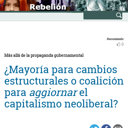
Skip
INICIO
to
Avanzada
content
Recomiendo:
0
Más allá de la propaganda gubernamental
¿Mayoría para cambios
estructurales o coalición
para
aggiornar
el
capitalismo neoliberal?