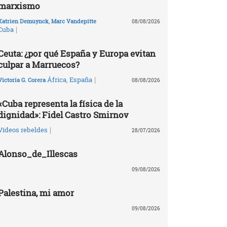
marxismo
Katrien Demuynck
,
Marc Vandepitte
08/08/2026
|
Cuba
Ceuta: ¿por qué España y Europa evitan
culpar a Marruecos?
|
África
,
España
Victoria G. Corera
08/08/2026
«Cuba representa la física de la
dignidad»: Fidel Castro Smirnov
|
Vídeos rebeldes
28/07/2026
Alonso_de_Illescas
09/08/2026
Palestina, mi amor
09/08/2026